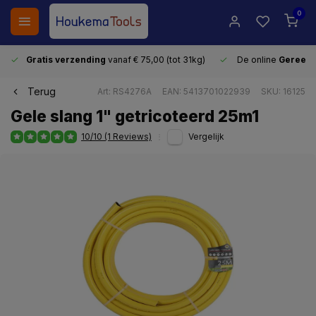
0
Gratis verzending
vanaf € 75,00 (tot 31kg)
De online
Gereeds
Terug
Art: RS4276A
EAN: 5413701022939
SKU: 16125
Gele slang 1" getricoteerd 25m1
10/10 (1 Reviews)
Vergelijk