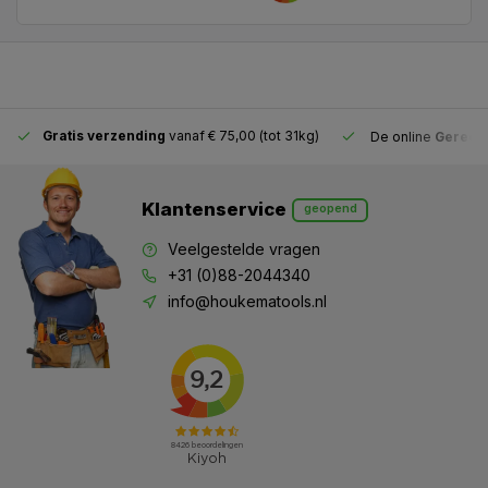
Gratis verzending
vanaf € 75,00 (tot 31kg)
De online
Gereeds
Klantenservice
geopend
Veelgestelde vragen
+31 (0)88-2044340
info@houkematools.nl