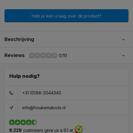
Heb je een vraag over dit product?
Beschrijving
Reviews
0/10
Hulp nodig?
+31 (0)88-2044340
info@houkematools.nl
8.229
customers give us a 9.1 at