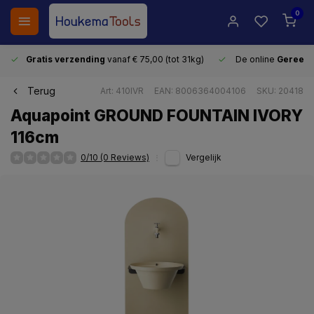
0
Gratis verzending
vanaf € 75,00 (tot 31kg)
De online
Gereeds
Terug
Art: 410IVR
EAN: 8006364004106
SKU: 20418
Aquapoint GROUND FOUNTAIN IVORY
116cm
0/10 (0 Reviews)
Vergelijk