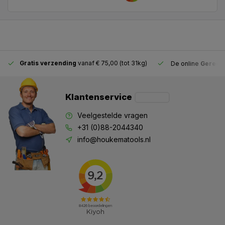
Gratis verzending
vanaf € 75,00 (tot 31kg)
De online
Gereeds
Klantenservice
Veelgestelde vragen
+31 (0)88-2044340
info@houkematools.nl