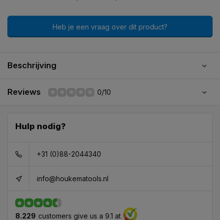
Heb je een vraag over dit product?
Beschrijving
Reviews
0/10
Hulp nodig?
+31 (0)88-2044340
info@houkematools.nl
8.229
customers give us a 9.1 at