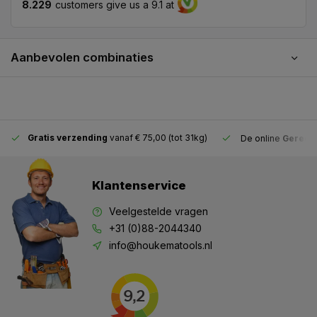
8.229
customers give us a 9.1 at
Aanbevolen combinaties
Gratis verzending
vanaf € 75,00 (tot 31kg)
De online
Gereeds
Klantenservice
Veelgestelde vragen
+31 (0)88-2044340
info@houkematools.nl