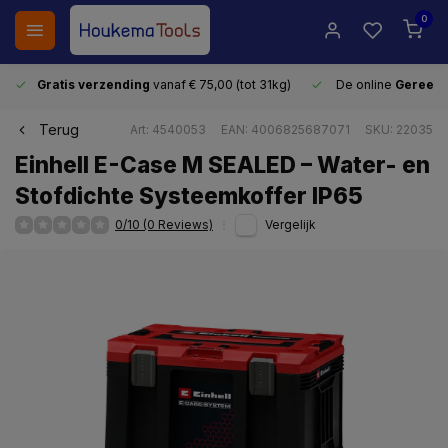
0
Gratis verzending
vanaf € 75,00 (tot 31kg)
De online
Gereeds
Terug
Art: 4540053
EAN: 4006825687071
SKU: 22035
Einhell E-Case M SEALED – Water- en
Stofdichte Systeemkoffer IP65
0/10 (0 Reviews)
Vergelijk