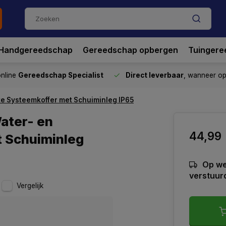
Handgereedschap
Gereedschap opbergen
Tuingere
nline
Gereedschap Specialist
Direct leverbaar
, wanneer o
hte Systeemkoffer met Schuiminleg IP65
ater- en
44,99
t Schuiminleg
Op we
verstuur
Vergelijk