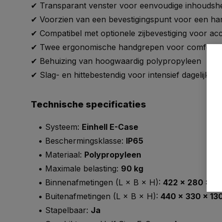
✔ Transparant venster voor eenvoudige inhoudsh
✔ Voorzien van een bevestigingspunt voor een ha
✔ Compatibel met optionele zijbevestiging voor ac
✔ Twee ergonomische handgrepen voor comfortab
✔ Behuizing van hoogwaardig polypropyleen
✔ Slag- en hittebestendig voor intensief dagelijks g
Technische specificaties
• Systeem:
Einhell E-Case
• Beschermingsklasse:
IP65
• Materiaal:
Polypropyleen
• Maximale belasting:
90 kg
• Binnenafmetingen (L × B × H):
422 × 280 × 8
• Buitenafmetingen (L × B × H):
440 × 330 × 13
• Stapelbaar:
Ja