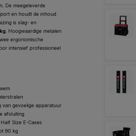
len. De meegeleverde
sport en houdt de inhoud
izing is slag- en
kg
. Hoogwaardige metalen
n twee ergonomische
r intensief professioneel
steem
terstralen
g van gevoelige apparatuur
 afsluiting
 Half Size E-Cases
ot 90 kg