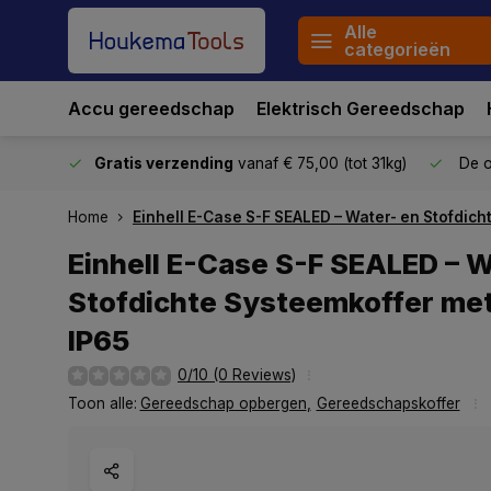
Alle
categorieën
Accu gereedschap
Elektrisch Gereedschap
stuurd
Gratis verzending
vanaf € 75,00 (tot 31kg)
De o
Home
Einhell E-Case S-F SEALED – Water- en Stofdic
Einhell E-Case S-F SEALED – W
Stofdichte Systeemkoffer me
IP65
0/10 (0 Reviews)
Toon alle:
Gereedschap opbergen
,
Gereedschapskoffer