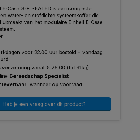
ll E-Case S-F SEALED is een compacte,
en water- en stofdichte systeemkoffer die
 uitmaakt van het modulaire Einhell E-Case
steem.
er
rkdagen voor 22.00 uur besteld = vandaag
uurd
s verzending
vanaf € 75,00 (tot 31kg)
line
Gereedschap Specialist
t leverbaar
, wanneer op voorraad
Heb je een vraag over dit product?