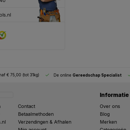
340
ls.nl
af € 75,00 (tot 31kg)
De online
Gereedschap Specialist
Informatie
n
Contact
Over ons
0
Betaalmethoden
Blog
.nl
Verzendingen & Afhalen
Merken
Mijn account
Categorieën