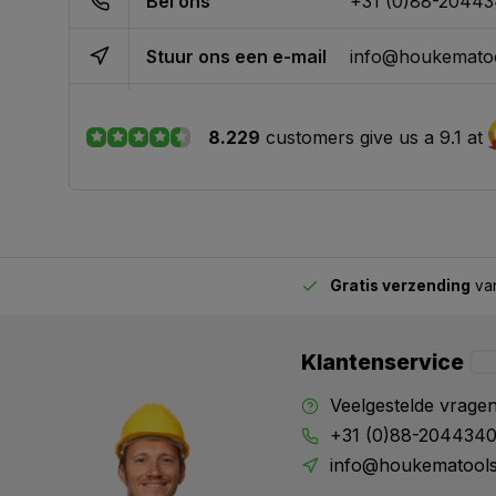
Bel ons
+31 (0)88-2044
Stuur ons een e-mail
info@houkematoo
8.229
customers give us a 9.1 at
Gratis verzending
van
2.00 uur besteld,
vandaag verstuurd
Klantenservice
Veelgestelde vrage
+31 (0)88-204434
info@houkematools