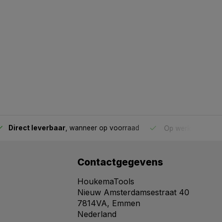
Direct leverbaar
, wanneer op voorraad
Op werkdagen voo
Contactgegevens
HoukemaTools
Nieuw Amsterdamsestraat 40
7814VA, Emmen
Nederland