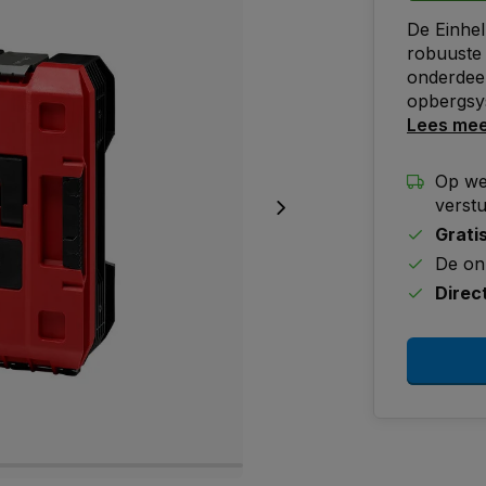
De Einhe
robuuste 
onderdeel
opbergsy
Lees me
Op we
verst
Grati
De on
Direc