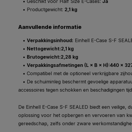
• Geschikt voor Half Size E-Cases:
Ja
• Productgewicht:
2,1 kg
Aanvullende informatie
•
Verpakkingsinhoud:
Einhell E-Case S-F SEAL
•
Nettogewicht:
2,1 kg
•
Brutogewicht:
2,28 kg
•
Verpakkingsafmetingen (L × B × H):
440 × 32
• Compatibel met de optioneel verkrijgbare zijho
• De schuiminleg beschermt gevoelige apparatuu
accessoires tegen schokken en beschadigingen tijd
De Einhell E-Case S-F SEALED biedt een veilige, 
oplossing voor het opbergen en vervoeren van k
gereedschap, zelfs onder zware werkomstandighe