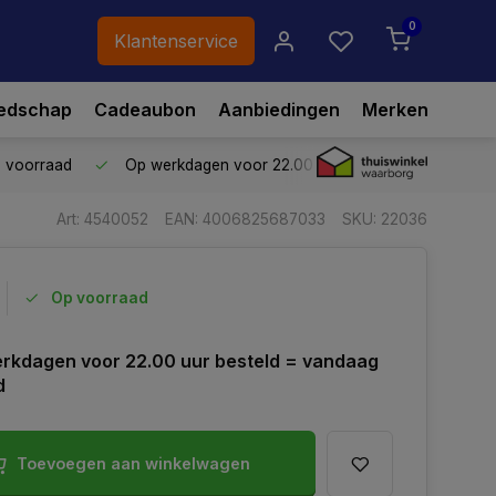
0
Klantenservice
edschap
Cadeaubon
Aanbiedingen
Merken
p voorraad
Op werkdagen voor 22.00 uur besteld,
vandaag ve
Art: 4540052
EAN: 4006825687033
SKU: 22036
Op voorraad
rkdagen voor 22.00 uur besteld = vandaag
d
Toevoegen aan winkelwagen