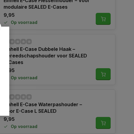
Einhell E-Case Flessenhouder – Voor
modulaire SEALED E-Cases
9,95
Op voorraad
Einhell E-Case Dubbele Haak –
Gereedschapshouder voor SEALED
E-Cases
9,95
Op voorraad
Einhell E-Case Waterpashouder –
Voor E-Case L SEALED
9,95
Op voorraad