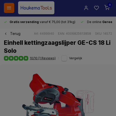
0
Gratis verzending
vanaf € 75,00 (tot 31kg)
De online
Gereeds
Terug
Art: 4499940
EAN: 4006825613858
SKU: 14572
Einhell kettingzaagslijper GE-CS 18 Li
Solo
10/10 (1 Reviews)
Vergelijk