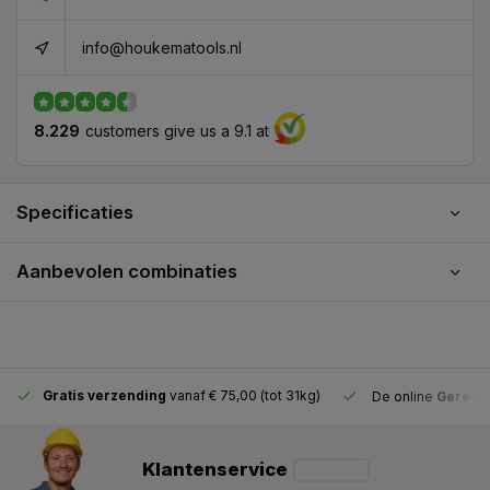
info@houkematools.nl
8.229
customers give us a 9.1 at
Specificaties
Aanbevolen combinaties
Gratis verzending
vanaf € 75,00 (tot 31kg)
De online
Gereeds
Klantenservice