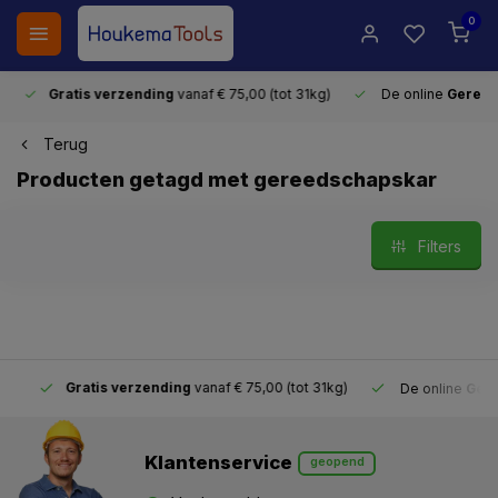
0
Gratis verzending
vanaf € 75,00 (tot 31kg)
De online
Gereeds
Terug
Producten getagd met gereedschapskar
Filters
Gratis verzending
vanaf € 75,00 (tot 31kg)
De online
Gereeds
Klantenservice
geopend