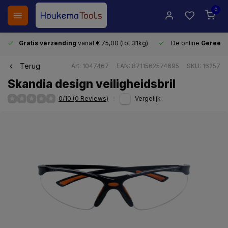
0
Gratis verzending
vanaf € 75,00 (tot 31kg)
De online
Gereeds
Terug
Art: 1047467
EAN: 8711562574695
SKU: 16257
Skandia design veiligheidsbril
0/10 (0 Reviews)
Vergelijk