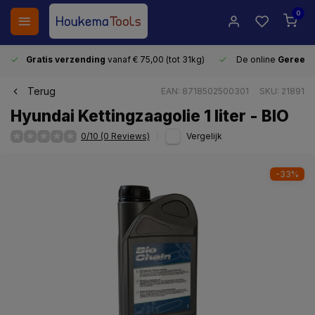
0
Gratis verzending
vanaf € 75,00 (tot 31kg)
De online
Gereeds
Terug
EAN: 8718502500301
SKU: 21891
Hyundai Kettingzaagolie 1 liter - BIO
0/10 (0 Reviews)
Vergelijk
-33%