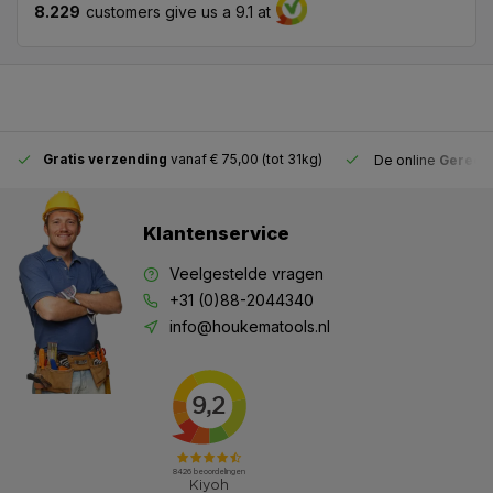
8.229
customers give us a 9.1 at
Gratis verzending
vanaf € 75,00 (tot 31kg)
De online
Gereeds
Klantenservice
Veelgestelde vragen
+31 (0)88-2044340
info@houkematools.nl