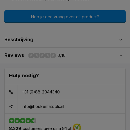
Heb je een vraag over dit product?
Beschrijving
Reviews
0/10
Hulp nodig?
+31 (0)88-2044340
info@houkematools.nl
8.229
customers give us a 9.1 at