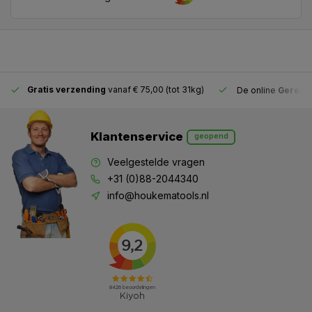
Gratis verzending
vanaf € 75,00 (tot 31kg)
De online
Gereeds
Klantenservice
geopend
Veelgestelde vragen
+31 (0)88-2044340
info@houkematools.nl