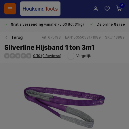
0
Gratis verzending
vanaf € 75,00 (tot 31kg)
De online
Gereeds
Terug
Art: 675198
EAN: 5055058171689
SKU: 13989
Silverline Hijsband 1 ton 3m1
0/10 (0 Reviews)
Vergelijk