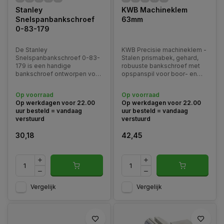
Stanley
KWB Machineklem
Snelspanbankschroef
63mm
0-83-179
De Stanley
KWB Precisie machineklem -
Snelspanbankschroef 0-83-
Stalen prismabek, gehard,
179 is een handige
robuuste bankschroef met
bankschroef ontworpen voor
opspanspil voor boor- en
flexibel gebruik, vooral bij
freeswerkzaamheden. Met
mobiele of tijdelijke
60mm spanbreedte en
Op voorraad
Op voorraad
werkplekken.
63mm bekbreedte.
Op werkdagen voor 22.00
Op werkdagen voor 22.00
uur besteld = vandaag
uur besteld = vandaag
verstuurd
verstuurd
30,18
42,45
Vergelijk
Vergelijk