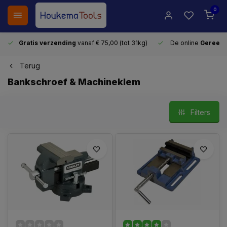
0
Gratis verzending
vanaf € 75,00 (tot 31kg)
De online
Gereeds
Terug
Bankschroef & Machineklem
Filters