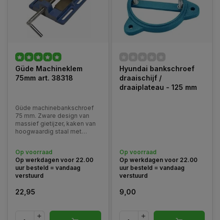
Güde Machineklem
Hyundai bankschroef
75mm art. 38318
draaischijf /
draaiplateau - 125 mm
Güde machinebankschroef
75 mm. Zware design van
massief gietijzer, kaken van
hoogwaardig staal met
profilering op de
klemoppervlakken, gladde
Op voorraad
Op voorraad
stam, schoon gepolijst bed,
Op werkdagen voor 22.00
Op werkdagen voor 22.00
tot vaststelling van slots, met
uur besteld = vandaag
uur besteld = vandaag
prisma kaken voor veilig
verstuurd
verstuurd
spannen van rond materiaal.
22,95
9,00