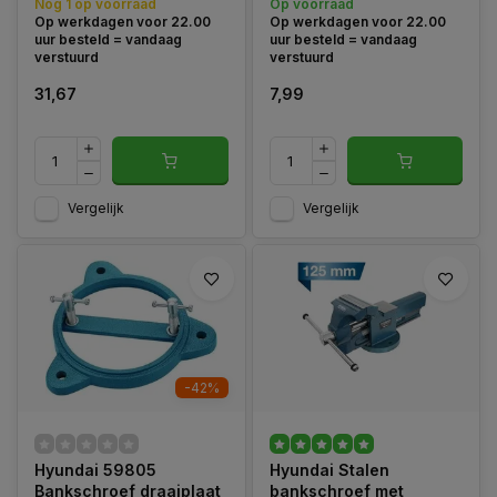
Nog 1 op voorraad
Op voorraad
stam, schoon gepolijst bed,
Op werkdagen voor 22.00
Op werkdagen voor 22.00
tot vaststelling van slots, met
uur besteld = vandaag
uur besteld = vandaag
prisma kaken voor veilig
verstuurd
verstuurd
spannen van rond materiaal.
31,67
7,99
Vergelijk
Vergelijk
-42%
Hyundai 59805
Hyundai Stalen
Bankschroef draaiplaat
bankschroef met