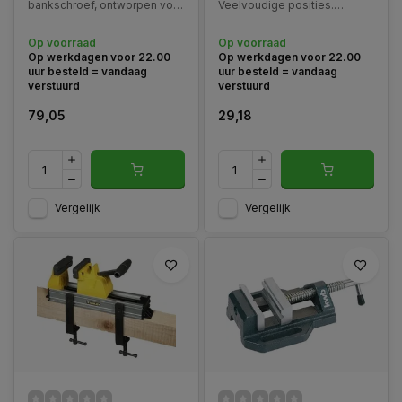
bankschroef, ontworpen voor
Veelvoudige posities.
precisiewerk en zware
Verwijderbare
toepassingen. Dankzij de
beschermkappen. Basis kan
Op voorraad
Op voorraad
verchroomde spindel en
worden bevestigd op
Op werkdagen voor 22.00
Op werkdagen voor 22.00
handgreep, de dubbele
werkbank voor extra
uur besteld = vandaag
uur besteld = vandaag
vergrendelde spil...
stabiliteit.
verstuurd
verstuurd
79,05
29,18
Vergelijk
Vergelijk