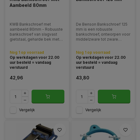
Aambeeld 80mm
KWB Bankschroef met
De Benson Bankschroef 125
aambeeld 80mm - Robuuste
mm is een robuuste
bankschroef van slagvast
bankschroef, ontworpen voor
gietstaal, geharde bek met
middelzware tot zware
gelakt met
klussen waarbij een sterke
hammerslageffect
en stabiele grip vereist is.
Nog 1 op voorraad
Nog 1 op voorraad
Op werkdagen voor 22.00
Op werkdagen voor 22.00
uur besteld = vandaag
uur besteld = vandaag
verstuurd
verstuurd
42,96
43,80
Vergelijk
Vergelijk