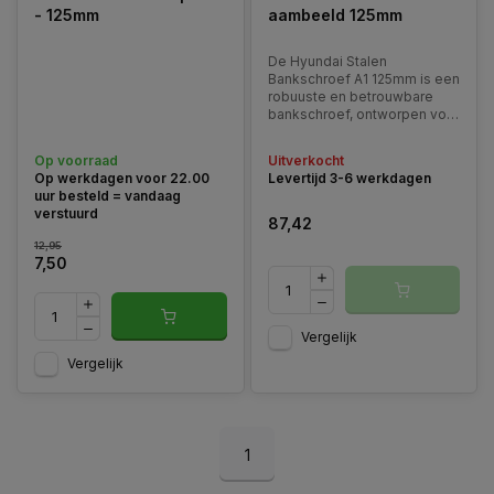
- 125mm
aambeeld 125mm
De Hyundai Stalen
Bankschroef A1 125mm is een
robuuste en betrouwbare
bankschroef, ontworpen voor
zwaar gebruik in zowel
professionele werkplaatsen
Op voorraad
Uitverkocht
als garages.
Op werkdagen voor 22.00
Levertijd 3-6 werkdagen
uur besteld = vandaag
verstuurd
87,42
12,95
7,50
Vergelijk
Vergelijk
1