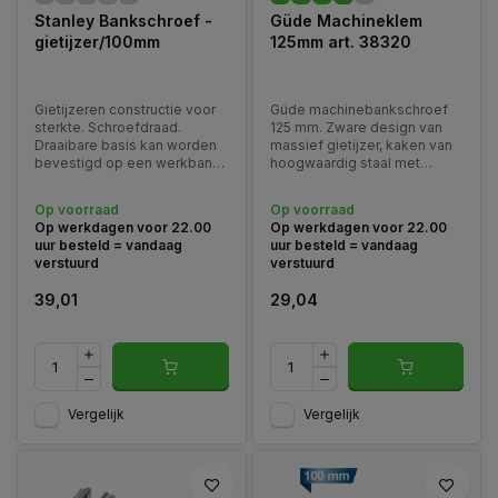
Stanley Bankschroef -
Güde Machineklem
gietijzer/100mm
125mm art. 38320
Gietijzeren constructie voor
Güde machinebankschroef
sterkte. Schroefdraad.
125 mm. Zware design van
Draaibare basis kan worden
massief gietijzer, kaken van
bevestigd op een werkbank
hoogwaardig staal met
voor stabiliteit. Chromen
profilering op de
handgrepen en schroef.
klemoppervlakken, gladde
Op voorraad
Op voorraad
stam, schoon gepolijst bed,
Op werkdagen voor 22.00
Op werkdagen voor 22.00
tot vaststelling van slots, met
uur besteld = vandaag
uur besteld = vandaag
Prisma kaken voor veilig
verstuurd
verstuurd
spannen van rond materiaal.
39,01
29,04
Vergelijk
Vergelijk