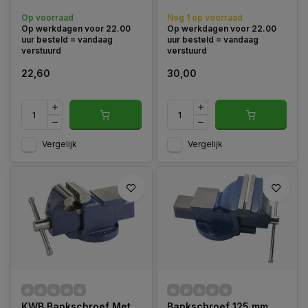
klemoppervlakken, gladde
werkbanken en klussen.
Op voorraad
Nog 1 op voorraad
stam, schoon gepolijst bed,
Op werkdagen voor 22.00
Op werkdagen voor 22.00
tot vaststelling van slots, met
uur besteld = vandaag
uur besteld = vandaag
prisma kaken voor veilig
verstuurd
verstuurd
spannen van rond materiaal.
22,60
30,00
Vergelijk
Vergelijk
KWB Bankschroef Met
Bankschroef 125 mm