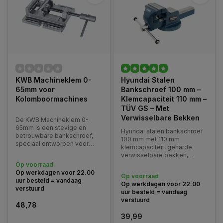
KWB Machineklem 0-
Hyundai Stalen
65mm voor
Bankschroef 100 mm –
Kolomboormachines
Klemcapaciteit 110 mm –
TÜV GS – Met
Verwisselbare Bekken
De KWB Machineklem 0-
65mm is een stevige en
Hyundai stalen bankschroef
betrouwbare bankschroef,
100 mm met 110 mm
speciaal ontworpen voor
klemcapaciteit, geharde
gebruik met
verwisselbare bekken,
kolomboormachines.
verchroomde spindel en
Op voorraad
buizenklem. TÜV GS
Op werkdagen voor 22.00
Op voorraad
goedgekeurd.
uur besteld = vandaag
Op werkdagen voor 22.00
verstuurd
uur besteld = vandaag
verstuurd
48,78
39,99