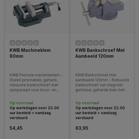
KWB Machineklem
KWB Bankschroef Met
80mm
Aambeeld 120mm
KWB Precisie machineklem -
KWB Bankschroef met
Stalen prismabek, gehard,
aambeeld 120mm - Robuuste
robuuste bankschroef met
bankschroef van slagvast
opspanspil voor boor- en
gietstaal, geharde bek met
freeswerkzaamheden. Met
gelakt met
80mm spanbreedte en
hammerslageffect.
Op voorraad
Op voorraad
80mm bekbreedte.
Op werkdagen voor 22.00
Op werkdagen voor 22.00
uur besteld = vandaag
uur besteld = vandaag
verstuurd
verstuurd
54,45
63,95