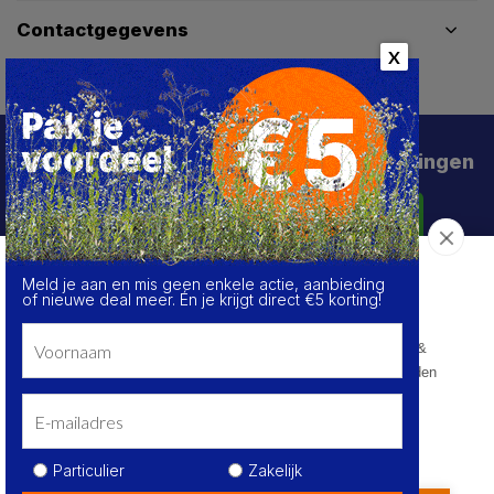
Contactgegevens
X
Schrijf je in voor de beste deals en kortingen
Abonneer
Meld je aan en mis geen enkele actie, aanbieding
Over de cookies op deze website
of nieuwe deal meer. Én je krijgt direct €5 korting!
We maken gebruik van cookies om gegevens m.b.t. de
prestaties en het gebruik van deze website te verzamelen &
analyseren, om sociale netwerkfunctionaliteiten aan te bieden
en onze content & advertenties te verbeteren en
personaliseren.
© HoukemaTools
Kom meer te weten
Privacy Policy
Algemene voorwaarden
Sitemap
Particulier
Zakelijk