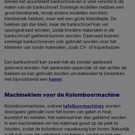
Binnen het assortiment bankschroeven is veel verschil in de
maten van de bankschroef. Sommige modellen hebben een
groot klembereik, terwijl andere modellen een klein
klembereik hebben, maar wel een grote klemdiepte. De
bekken zijn dan klein, maar de bankschroef kan ver
opengedraaid worden, zodat bredere materialen in de
bankschroef geklemd kunnen worden. Daarnaast kunnen
sommige bankschroeven ook gebruikt worden voor het
klemmen van ronde materialen, zoals CV- of koperbuizen.
Een bankschroef kan zowel mét als zonder aambeeld
geleverd worden. Het aambeeld-oppervlak zit dan achter de
bekken en kan gebruikt worden om materialen te bewerken
met bijvoorbeeld een
hamer
.
Machineklem voor de Kolomboormachine
Kolomboormachines, ookwel
tafelboormachines
worden
doorgaans gebruikt voor het boren van gaten in hout,
kunststof en metalen. Het materiaal kan dan geklemd worden
in een machineklem om het materiaal goed op de plek te
houden, zodat de kolomboor nauwkeurig kan boren. Natuurlijk
is dit ook voor de veiligheid van belang, omdat er met een