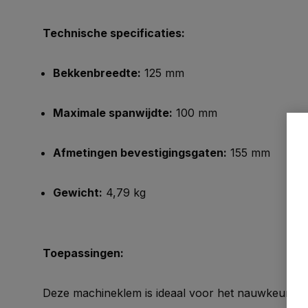
Technische specificaties:
Bekkenbreedte:
125 mm
Maximale spanwijdte:
100 mm
Afmetingen bevestigingsgaten:
155 mm
Gewicht:
4,79 kg
Toepassingen:
Deze machineklem is ideaal voor het nauwkeurig v