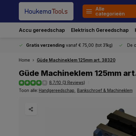
Alle
categorieën
Accu gereedschap
Elektrisch Gereedschap
stuurd
Gratis verzending
vanaf € 75,00 (tot 31kg)
De o
Home
Güde Machineklem 125mm art. 38320
Güde Machineklem 125mm art
8.7/10 (3 Reviews)
Toon alle:
Handgereedschap
,
Bankschroef & Machineklem