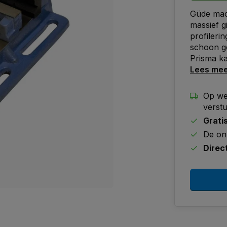
Güde mac
massief g
profileri
schoon gep
Prisma ka
Lees me
Op we
verst
Grati
De on
Direc