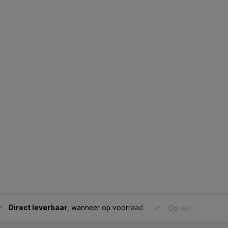
Direct leverbaar
, wanneer op voorraad
Op werkdagen voo