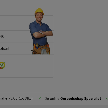
340
ls.nl
af € 75,00 (tot 31kg)
De online
Gereedschap Specialist