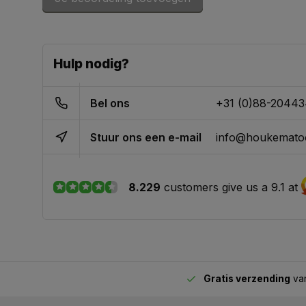
Hulp nodig?
Bel ons
+31 (0)88-2044
Stuur ons een e-mail
info@houkematoo
8.229
customers give us a 9.1 at
Gratis verzending
van
2.00 uur besteld,
vandaag verstuurd