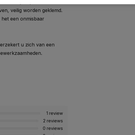
. Dankzij de prismabekken
ven, veilig worden geklemd.
n het een onmisbaar
erzekert u zich van een
siewerkzaamheden.
1 review
2 reviews
0 reviews