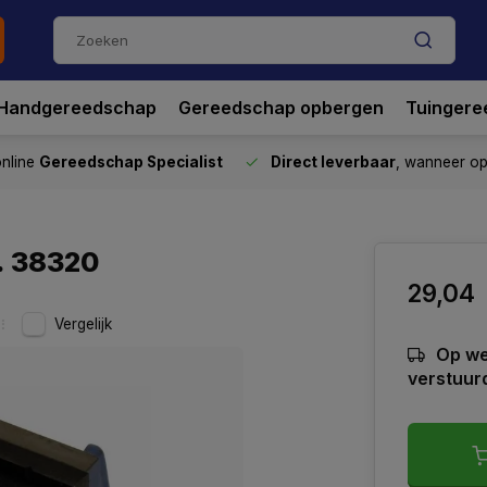
Handgereedschap
Gereedschap opbergen
Tuingere
nline
Gereedschap Specialist
Direct leverbaar
, wanneer o
. 38320
29,04
Vergelijk
Op we
verstuur