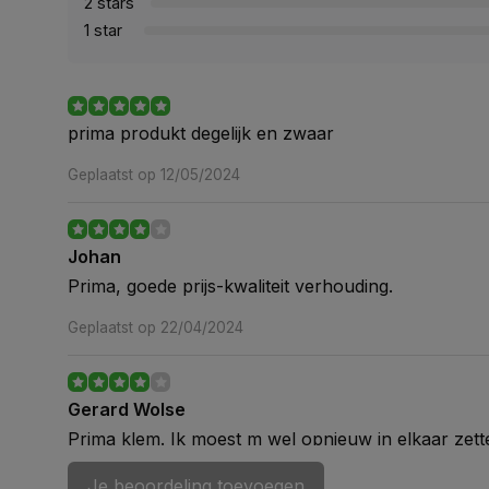
2 stars
1 star
prima produkt degelijk en zwaar
Geplaatst op 12/05/2024
Johan
Prima, goede prijs-kwaliteit verhouding.
Geplaatst op 22/04/2024
Gerard Wolse
Prima klem. Ik moest m wel opnieuw in elkaar zett
Geplaatst op 20/06/2020
Je beoordeling toevoegen