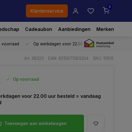
0
Klantenservice
edschap
Cadeaubon
Aanbiedingen
Merken
p voorraad
Op werkdagen voor 22.00 uur besteld,
vandaag ve
Art: 38320
EAN: 4015671383204
SKU: 10815
Op voorraad
rkdagen voor 22.00 uur besteld = vandaag
d
Toevoegen aan winkelwagen