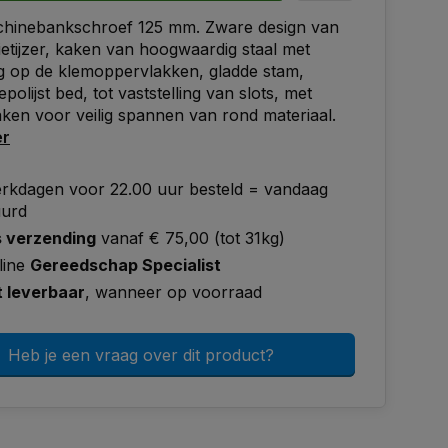
hinebankschroef 125 mm. Zware design van
ietijzer, kaken van hoogwaardig staal met
ng op de klemoppervlakken, gladde stam,
olijst bed, tot vaststelling van slots, met
ken voor veilig spannen van rond materiaal.
er
rkdagen voor 22.00 uur besteld = vandaag
uurd
s verzending
vanaf € 75,00 (tot 31kg)
line
Gereedschap Specialist
t leverbaar
, wanneer op voorraad
Heb je een vraag over dit product?