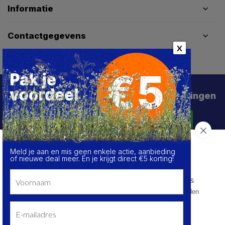
Informatie
Contactgegevens
X
Schrijf je in voor de beste deals en kortingen
Abonneer
Meld je aan en mis geen enkele actie, aanbieding
Over de cookies op deze website
of nieuwe deal meer. Én je krijgt direct €5 korting!
We maken gebruik van cookies om gegevens m.b.t. de
prestaties en het gebruik van deze website te verzamelen &
analyseren, om sociale netwerkfunctionaliteiten aan te bieden
en onze content & advertenties te verbeteren en
personaliseren.
© HoukemaTools