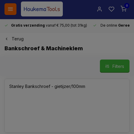
0
Gratis verzending
vanaf € 75,00 (tot 31kg)
De online
Gereeds
Terug
Bankschroef & Machineklem
Filters
Stanley Bankschroef - gietijzer/100mm