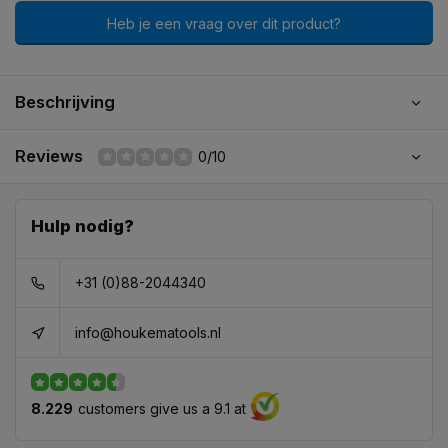
Heb je een vraag over dit product?
Beschrijving
Reviews
0/10
Hulp nodig?
+31 (0)88-2044340
info@houkematools.nl
8.229
customers give us a 9.1 at