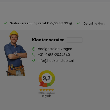
Gratis verzending
vanaf € 75,00 (tot 31kg)
De online
Gereeds
Klantenservice
Veelgestelde vragen
+31 (0)88-2044340
info@houkematools.nl