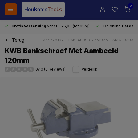
0
Gratis verzending
vanaf € 75,00 (tot 31kg)
De online
Gereeds
Terug
Art: 776197
EAN: 4009317761976
SKU: 19303
KWB Bankschroef Met Aambeeld
120mm
0/10 (0 Reviews)
Vergelijk