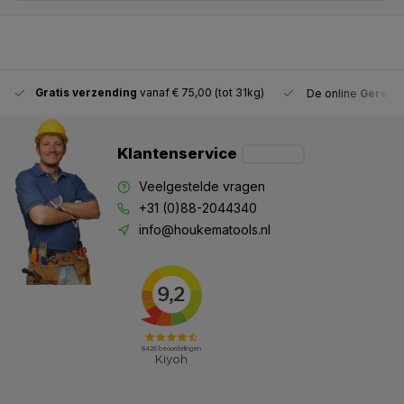
Gratis verzending
vanaf € 75,00 (tot 31kg)
De online
Gereeds
Klantenservice
Veelgestelde vragen
+31 (0)88-2044340
info@houkematools.nl