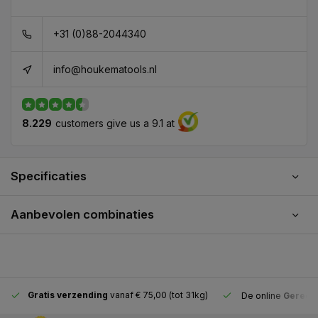
+31 (0)88-2044340
info@houkematools.nl
8.229
customers give us a 9.1 at
Specificaties
Aanbevolen combinaties
Gratis verzending
vanaf € 75,00 (tot 31kg)
De online
Gereeds