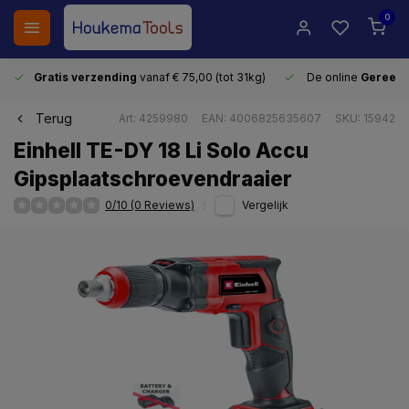
0
Gratis verzending
vanaf € 75,00 (tot 31kg)
De online
Gereeds
Terug
Art: 4259980
EAN: 4006825635607
SKU: 15942
Einhell TE-DY 18 Li Solo Accu
Gipsplaatschroevendraaier
0/10 (0 Reviews)
Vergelijk