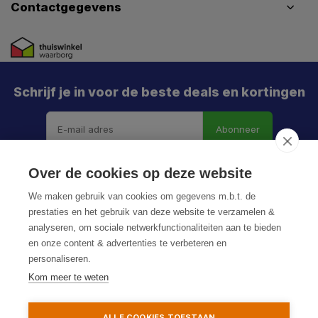
Contactgegevens
Schrijf je in voor de beste deals en kortingen
Abonneer
X
Meld je aan en mis geen enkele actie, aanbieding
Over de cookies op deze website
of nieuwe deal meer. Én je krijgt direct €5 korting!
We maken gebruik van cookies om gegevens m.b.t. de
prestaties en het gebruik van deze website te verzamelen &
analyseren, om sociale netwerkfunctionaliteiten aan te bieden
en onze content & advertenties te verbeteren en
Je h
personaliseren.
© HoukemaTools
De k
Kom meer te weten
Privacy Policy
Algemene voorwaarden
Sitemap
Particulier
Zakelijk
ALLE COOKIES TOESTAAN