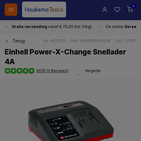
0
Gratis verzending
vanaf € 75,00 (tot 31kg)
De online
Gereeds
Terug
Art: 4512103
EAN: 4006825650228
SKU: 17057
Einhell Power-X-Change Snellader
4A
10/10 (2 Reviews)
Vergelijk