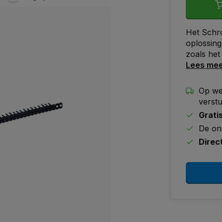
Het Schro
oplossin
zoals het
Lees me
Op we
verst
Grati
De on
Direc