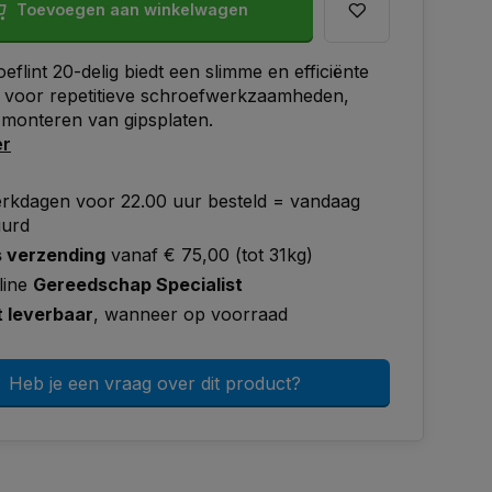
Toevoegen aan winkelwagen
eflint 20-delig biedt een slimme en efficiënte
g voor repetitieve schroefwerkzaamheden,
 monteren van gipsplaten.
er
rkdagen voor 22.00 uur besteld = vandaag
uurd
s verzending
vanaf € 75,00 (tot 31kg)
line
Gereedschap Specialist
t leverbaar
, wanneer op voorraad
Heb je een vraag over dit product?