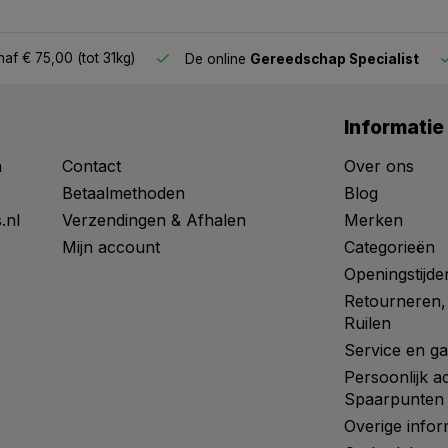
af € 75,00 (tot 31kg)
De online
Gereedschap Specialist
Informatie
n
Contact
Over ons
0
Betaalmethoden
Blog
.nl
Verzendingen & Afhalen
Merken
Mijn account
Categorieën
Openingstijde
Retourneren,
Ruilen
Service en ga
Persoonlijk a
Spaarpunten
Overige infor