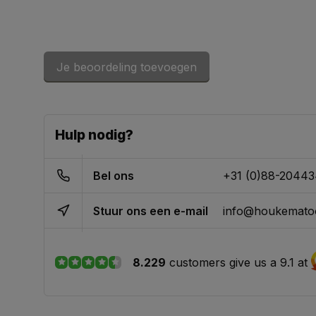
Je beoordeling toevoegen
Hulp nodig?
Bel ons
+31 (0)88-2044
Stuur ons een e-mail
info@houkematoo
8.229
customers give us a 9.1 at