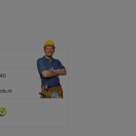
340
ls.nl