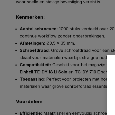
waar snelle en stevige bevestiging vereist is.
Kenmerken:
Aantal schroeven:
1000 stuks verdeeld over 20 
continue workflow zonder onderbrekingen.
Afmetingen:
Ø3,5 x 35 mm.
Schroefdraad:
Grove schroefdraad voor een stev
ideaal voor materialen waarbij extra grip nodig is.
Compatibiliteit:
Geschikt voor het magazijn-opze
Einhell TE-DY 18 Li Solo
en
TC-DY 710 E
schroe
Toepassing:
Perfect voor projecten met hout, g
materialen waar grove schroefdraad essentieel is
Voordelen:
Efficiëntie:
Maakt snel en eenvoudig schroeven 