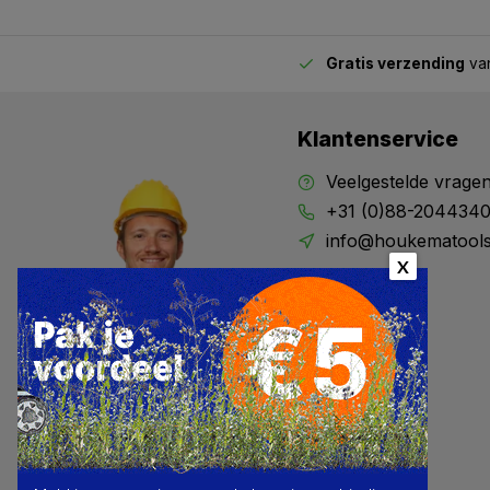
Gratis verzending
van
2.00 uur besteld,
vandaag verstuurd
Klantenservice
Veelgestelde vrage
+31 (0)88-204434
info@houkematools
X