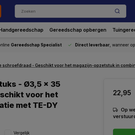
Handgereedschap
Gereedschap opbergen
Tuingere
nline
Gereedschap Specialist
Direct leverbaar
, wanneer o
ove schroefdraad - Geschikt voor het magazijn-opzetstuk in combi
stuks - Ø3,5 x 35
22,95
schikt voor het
atie met TE-DY
Op we
verstuur
Vergelijk