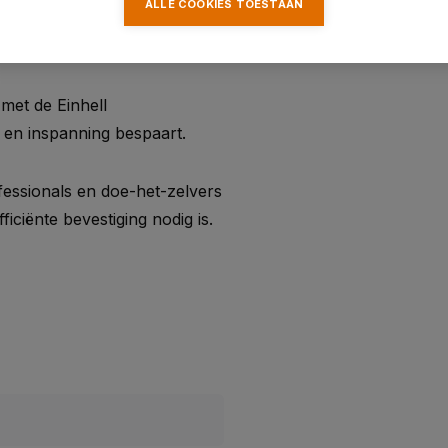
ALLE COOKIES TOESTAAN
voor stevige bevestiging in
met de Einhell
 en inspanning bespaart.
fessionals en doe-het-zelvers
iciënte bevestiging nodig is.