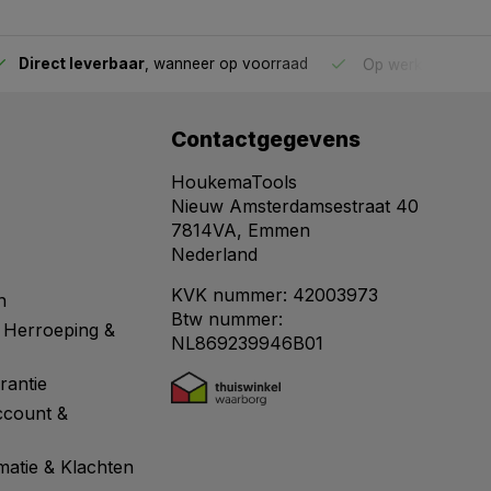
Direct leverbaar
, wanneer op voorraad
Op werkdagen voo
Contactgegevens
HoukemaTools
Nieuw Amsterdamsestraat 40
7814VA, Emmen
Nederland
KVK nummer: 42003973
n
Btw nummer:
 Herroeping &
NL869239946B01
rantie
ccount &
matie & Klachten