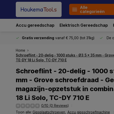
Alle
categorieën
Accu gereedschap
Elektrisch Gereedschap
stuurd
Gratis verzending
vanaf € 75,00 (tot 31kg)
De o
Home
Schroeflint - 20-delig - 1000 stuks - Ø3,5 x 35 mm - Gr
TE-DY 18 Li Solo, TC-DY 710 E
Schroeflint - 20-delig - 1000 
mm - Grove schroefdraad - Ge
magazijn-opzetstuk in combin
18 Li Solo, TC-DY 710 E
0/10 (0 Reviews)
Toon alle:
Gipsplaatschroeven
,
Accu gipsschroefmachine