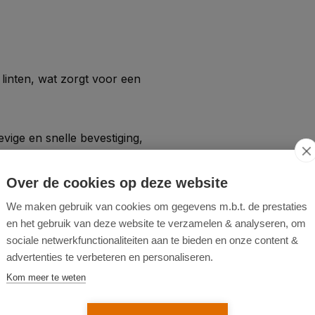
linten, wat zorgt voor een
ige en snelle bevestiging,
tstuk in combinatie met de
Over de cookies op deze website
fmachines.
We maken gebruik van cookies om gegevens m.b.t. de prestaties
ipsplaten, en andere
en het gebruik van deze website te verzamelen & analyseren, om
 voor optimale bevestiging.
sociale netwerkfunctionaliteiten aan te bieden en onze content &
advertenties te verbeteren en personaliseren.
Kom meer te weten
mogelijk zonder