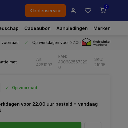
0
Klantenservice
edschap
Cadeaubon
Aanbiedingen
Merken
p voorraad
Op werkdagen voor 22.00 uur besteld,
vandaag ve
EAN:
Art:
SKU:
natie met
400682567329
4261002
21095
6
Op voorraad
rkdagen voor 22.00 uur besteld = vandaag
d