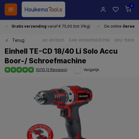
0
Gratis verzending
vanaf € 75,00 (tot 31kg)
De online
Gereeds
Terug
Art: 4513925
EAN: 4006825635768
SKU: 15816
Einhell TE-CD 18/40 Li Solo Accu
Boor-/ Schroefmachine
10/10 (2 Reviews)
Vergelijk