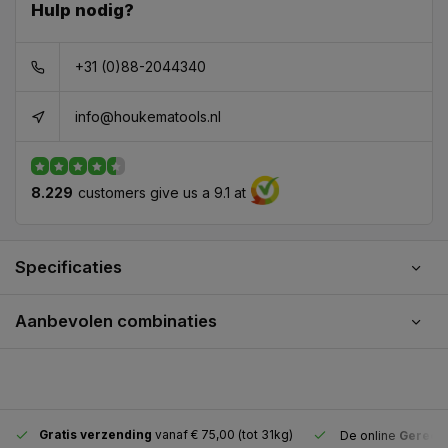
Hulp nodig?
+31 (0)88-2044340
info@houkematools.nl
8.229
customers give us a 9.1 at
Specificaties
Aanbevolen combinaties
Gratis verzending
vanaf € 75,00 (tot 31kg)
De online
Gereeds