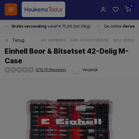
0
Gratis verzending
vanaf € 75,00 (tot 31kg)
De online
Gereeds
Terug
Art: 49118953
EAN: 4009311189530
SKU: 20622
Einhell Boor & Bitsetset 42-Delig M-
Case
0/10 (0 Reviews)
Vergelijk