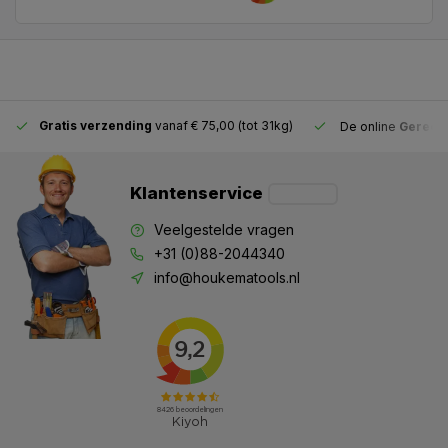
Gratis verzending
vanaf € 75,00 (tot 31kg)
De online
Gereeds
Klantenservice
Veelgestelde vragen
+31 (0)88-2044340
info@houkematools.nl