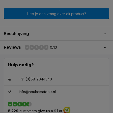
Heb je een vraag over dit product?
Beschrijving
Reviews
0/10
Hulp nodig?
+31 (0)88-2044340
info@houkematools.nl
8.229
customers give us a 9.1 at