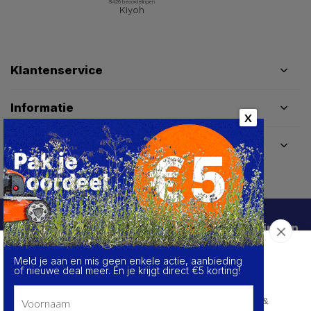
Klantenservice
Informatie
X
Contactgegevens
Schrijf je in voor de beste deals en kortingen
Meld je aan en mis geen enkele actie, aanbieding
Over de cookies op deze website
Abonneer
of nieuwe deal meer. Én je krijgt direct €5 korting!
We maken gebruik van cookies om gegevens m.b.t. de
prestaties en het gebruik van deze website te verzamelen &