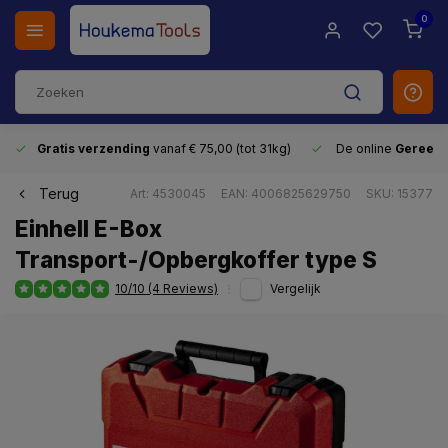
0
Gratis verzending
vanaf € 75,00 (tot 31kg)
De online
Gereeds
Terug
Art: 4530045
EAN: 4006825629750
SKU: 15377
Einhell E-Box
Transport-/Opbergkoffer type S
10/10 (4 Reviews)
Vergelijk