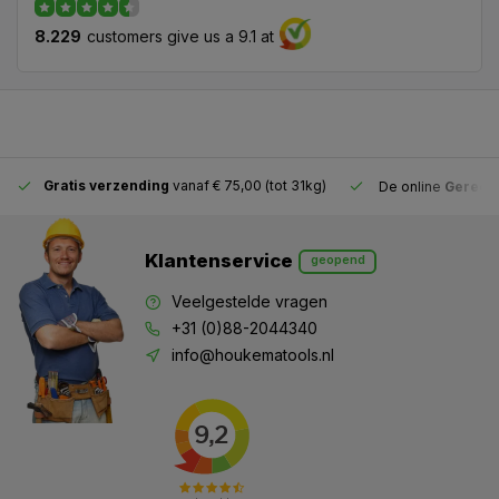
8.229
customers give us a 9.1 at
Gratis verzending
vanaf € 75,00 (tot 31kg)
De online
Gereeds
Klantenservice
geopend
Veelgestelde vragen
+31 (0)88-2044340
info@houkematools.nl