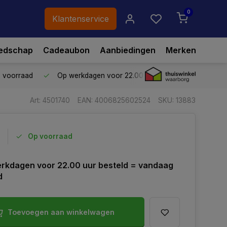
0
Klantenservice
edschap
Cadeaubon
Aanbiedingen
Merken
p voorraad
Op werkdagen voor 22.00 uur besteld,
vandaag ve
Art: 4501740
EAN: 4006825602524
SKU: 13883
Op voorraad
rkdagen voor 22.00 uur besteld = vandaag
d
Toevoegen aan winkelwagen