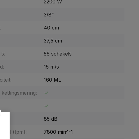
2200 W
3/8"
:
40 cm
37,5 cm
ls:
56 schakels
d:
15 m/s
iteit:
160 ML
kettingsmering:
:
85 dB
ental (tpm):
7800 min^-1