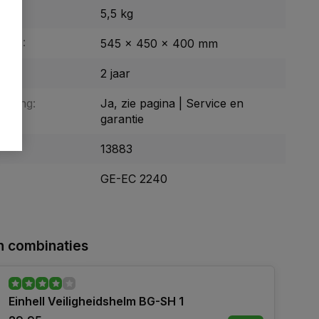
5,5 kg
BxH):
545 x 450 x 400 mm
tie:
2 jaar
enging:
Ja, zie pagina | Service en
garantie
13883
GE-EC 2240
 combinaties
Einhell Veiligheidshelm BG-SH 1