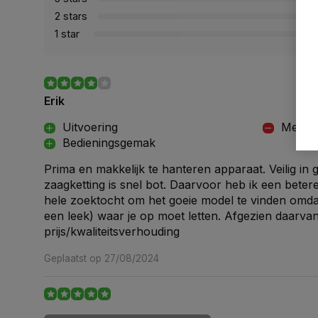
2 stars
1 star
Erik
Uitvoering
Meegel
Bedieningsgemak
Prima en makkelijk te hanteren apparaat. Veilig in
zaagketting is snel bot. Daarvoor heb ik een bete
hele zoektocht om het goeie model te vinden omdat n
een leek) waar je op moet letten. Afgezien daarvan
prijs/kwaliteitsverhouding
Geplaatst op 27/08/2024
C. Wilke