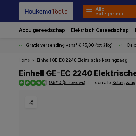
Alle
categorieën
Accu gereedschap
Elektrisch Gereedschap
stuurd
Gratis verzending
vanaf € 75,00 (tot 31kg)
De o
Home
Einhell GE-EC 2240 Elektrische kettingzaag
Einhell GE-EC 2240 Elektrisch
9.6/10 (5 Reviews)
Toon alle:
Kettingzaag