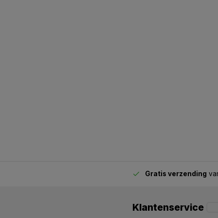
Snel besteld en snel geleverd !
Geplaatst op 01/04/2020
Gratis verzending
van
2.00 uur besteld,
vandaag verstuurd
Klantenservice