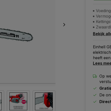
Voeding
Vermog
Kettings
Zwaardl
Bekijk al
Einhell G
elektrisc
heeft een
Lees me
Op we
verst
Grati
De on
Direc