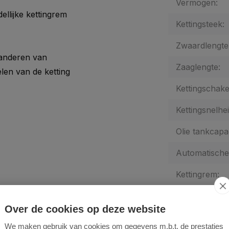
Vermogen:
llijke kettingrem
Kettingsteek:
Zwaardlengte
randeren van
Zaaglengte:
len van de ketting
Kettingschake
Kettingsnelhei
Olie tankcapac
Automatische 
Kettingrem:
Geluidsniveau
4 reviews
Over de cookies op deze website
1 review
Onbelast toer
We maken gebruik van cookies om gegevens m.b.t. de prestaties
0 reviews