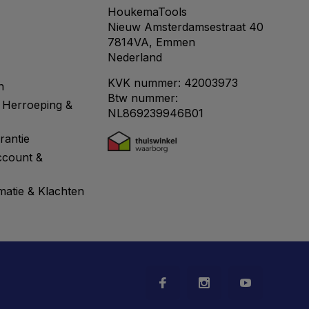
HoukemaTools
Nieuw Amsterdamsestraat 40
7814VA, Emmen
Nederland
KVK nummer: 42003973
n
Btw nummer:
 Herroeping &
NL869239946B01
rantie
ccount &
matie & Klachten