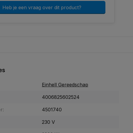
Heb je een vraag over dit product?
es
Einhell Gereedschap
4006825602524
r:
4501740
:
230 V