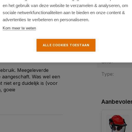
Gewicht:
en het gebruik van deze website te verzamelen & analyseren, om
0 reviews
sociale netwerkfunctionaliteiten aan te bieden en onze content &
0 reviews
Afmeting (Lx
advertenties te verbeteren en personaliseren.
Kom meer te weten
Fabrieksgaran
Garantie-verl
ALLE COOKIES TOESTAAN
everde zaagketting
SKU:
 gebruik. Meegeleverde
Type:
re aangeschaft. Was wel een
iet erg duidelijk is (voor
, goeie
Aanbevolen