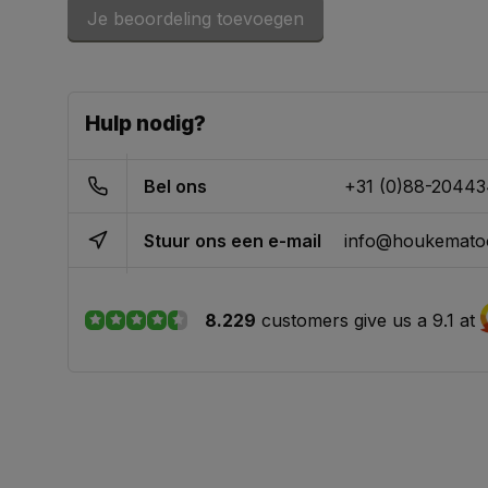
Je beoordeling toevoegen
Prima prijs kwaliteit verhouding
Geplaatst op 24/05/2021
Hulp nodig?
Hans
Ze houden zich aan hun afspraken
Bel ons
+31 (0)88-2044
Geplaatst op 03/08/2020
Stuur ons een e-mail
info@houkematoo
Fred
8.229
customers give us a 9.1 at
Goede machiene deze Einhell elektrische kettingz
snel geleverd !!
Geplaatst op 13/04/2020
KHS