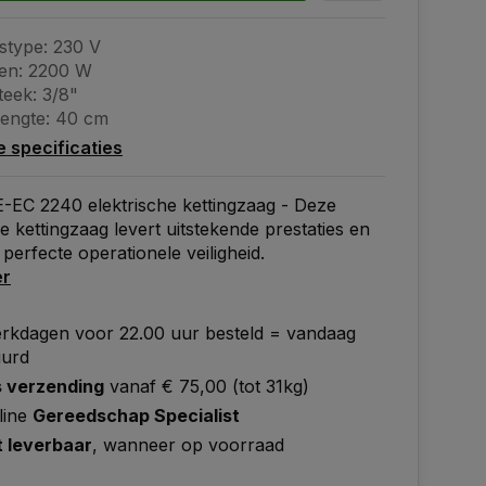
stype: 230 V
en: 2200 W
teek: 3/8"
engte: 40 cm
le specificaties
E-EC 2240 elektrische kettingzaag - Deze
he kettingzaag levert uitstekende prestaties en
 perfecte operationele veiligheid.
er
rkdagen voor 22.00 uur besteld = vandaag
uurd
s verzending
vanaf € 75,00 (tot 31kg)
line
Gereedschap Specialist
t leverbaar
, wanneer op voorraad