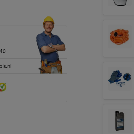
340
ls.nl
aag Na bestellen werd deze