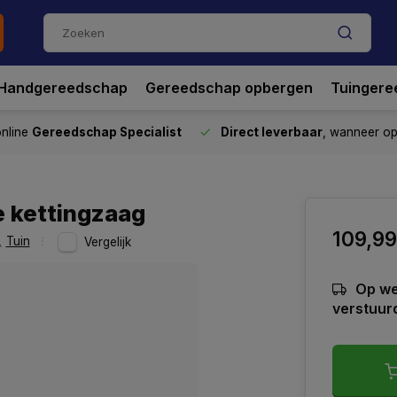
Handgereedschap
Gereedschap opbergen
Tuingere
nline
Gereedschap Specialist
Direct leverbaar
, wanneer o
e kettingzaag
109,99
,
Tuin
Vergelijk
Op we
verstuur