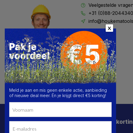
Veelgestelde vrage
+31 (0)88-204434
info@houkematools
X
Meld je aan en mis geen enkele actie, aanbieding
of nieuwe deal meer. Én je krijgt direct €5 korting!
Schrijf je in voor de beste deals en korti