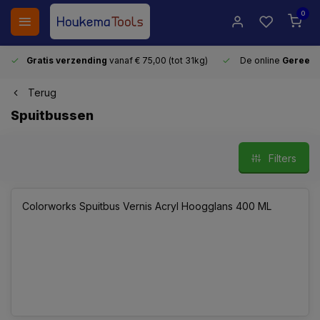
0
Gratis verzending
vanaf € 75,00 (tot 31kg)
De online
Gereeds
Terug
Spuitbussen
Filters
Colorworks Spuitbus Vernis Acryl Hoogglans 400 ML