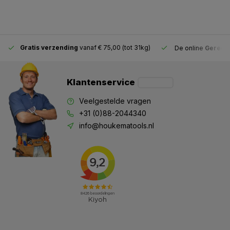
Gratis verzending
vanaf € 75,00 (tot 31kg)
De online
Gereeds
Klantenservice
Veelgestelde vragen
+31 (0)88-2044340
info@houkematools.nl