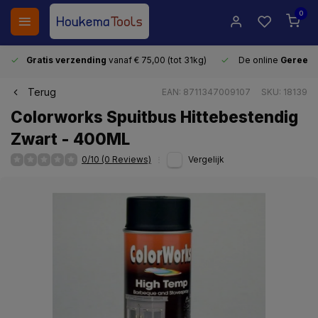
0
Gratis verzending
vanaf € 75,00 (tot 31kg)
De online
Gereeds
Terug
EAN: 8711347009107
SKU: 18139
Colorworks Spuitbus Hittebestendig
Zwart - 400ML
0/10 (0 Reviews)
Vergelijk