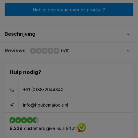
Heb je een vraag over dit product?
Beschrijving
Reviews
0/10
Hulp nodig?
+31 (0)88-2044340
info@houkematools.nl
8.229
customers give us a 9.1 at