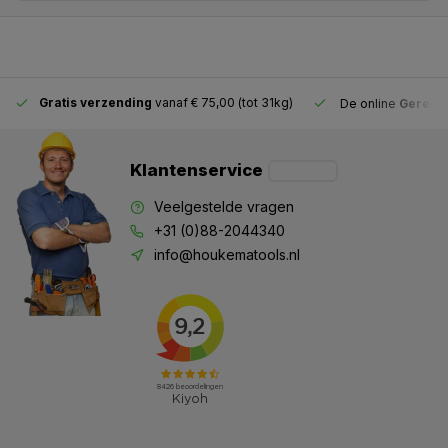
Gratis verzending
vanaf € 75,00 (tot 31kg)
De online
Gereeds
Klantenservice
Veelgestelde vragen
+31 (0)88-2044340
info@houkematools.nl