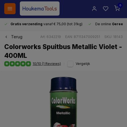
0
Gratis verzending
vanaf € 75,00 (tot 31kg)
De online
Gereeds
Terug
Art: 6342219
EAN: 8711347009251
SKU: 18143
Colorworks Spuitbus Metallic Violet -
400ML
10/10 (1 Reviews)
Vergelijk