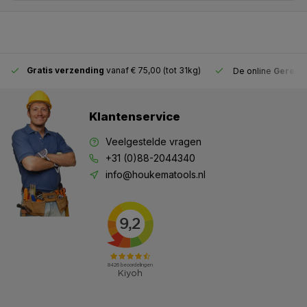
Gratis verzending
vanaf € 75,00 (tot 31kg)
De online
Gereeds
Klantenservice
Veelgestelde vragen
+31 (0)88-2044340
info@houkematools.nl