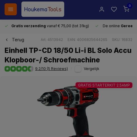
0
Gratis verzending
vanaf € 75,00 (tot 31kg)
De online
Gereeds
Terug
Art: 4513942
EAN: 4006825644265
SKU: 16832
Einhell TP-CD 18/50 Li-i BL Solo Accu
Klopboor-/ Schroefmachine
9.2/10 (5 Reviews)
Vergelijk
GRATIS STARTERKIT 2.5AMP