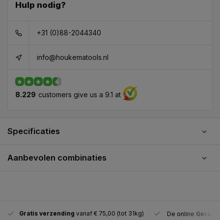
Hulp nodig?
+31 (0)88-2044340
info@houkematools.nl
8.229
customers give us a 9.1 at
Specificaties
Aanbevolen combinaties
Gratis verzending
vanaf € 75,00 (tot 31kg)
De online
Gereeds