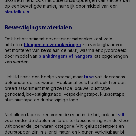
SKG keurmerk. Ook het buitenshuis opbergen van sleutels kan
op een beveiligde manier, namelijk door middel van een
sleutelkluis
.
Bevestigingsmaterialen
Ook het assortiment bevestigingsmaterialen kent vele
artikelen.
Pluggen en verankeringen
zijn verkrijgbaar voor
het monteren van items aan de muur, waarna er bijvoorbeeld
door middel van
plankdragers of hangers
iets opgehangen
kan worden.
Het lijkt soms een beetje vreemd, maar
tape
valt doorgaans
ook onder de ijzerwaren. HoukemaTools heeft ook hier een
breed assortiment met grijze tape, ookwel duct tape
genoemd, bevestigingstape, verpakkingstape, klussentape,
aluminiumtape en dubbelzijdige tape.
Niet alleen tape is een vreemde eend in de bijt, ook het
vilt
voor onder de stoelen en tafels ter bescherming van de vloer
valt onder de ijzerwaren categorie. Vilt, geluidsdempers en
deurstoppen zijn in allerlei maten en kleuren verkrijgbaar bij