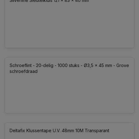
Sliverline Sleutelkluis 121 x 83 x 40 mm
Schroeflint - 20-delig - 1000 stuks - Ø3,5 x 45 mm - Grove
schroefdraad
Deltafix Klussentape U.V. 48mm 10M Transparant