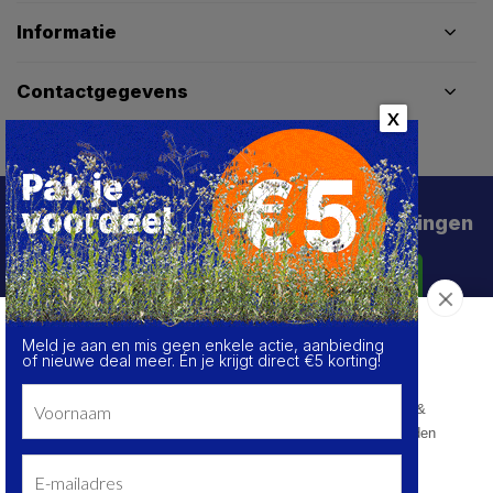
Informatie
Contactgegevens
X
Schrijf je in voor de beste deals en kortingen
Abonneer
Meld je aan en mis geen enkele actie, aanbieding
Over de cookies op deze website
of nieuwe deal meer. Én je krijgt direct €5 korting!
We maken gebruik van cookies om gegevens m.b.t. de
prestaties en het gebruik van deze website te verzamelen &
analyseren, om sociale netwerkfunctionaliteiten aan te bieden
en onze content & advertenties te verbeteren en
personaliseren.
© HoukemaTools