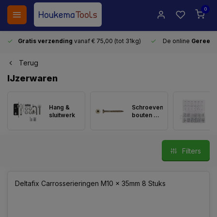
0
Gratis verzending
vanaf € 75,00 (tot 31kg)
De online
Gereeds
Terug
IJzerwaren
Hang &
Schroeven,
sluitwerk
bouten &
nagels
Filters
Deltafix Carrosserieringen M10 x 35mm 8 Stuks