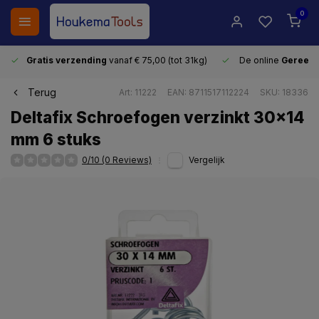
0
Gratis verzending
vanaf € 75,00 (tot 31kg)
De online
Gereeds
Terug
Art: 11222
EAN: 8711517112224
SKU: 18336
Deltafix Schroefogen verzinkt 30x14
mm 6 stuks
0/10 (0 Reviews)
Vergelijk