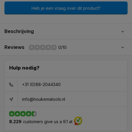
Heb je een vraag over dit product?
Beschrijving
Reviews
0/10
Hulp nodig?
+31 (0)88-2044340
info@houkematools.nl
8.229
customers give us a 9.1 at