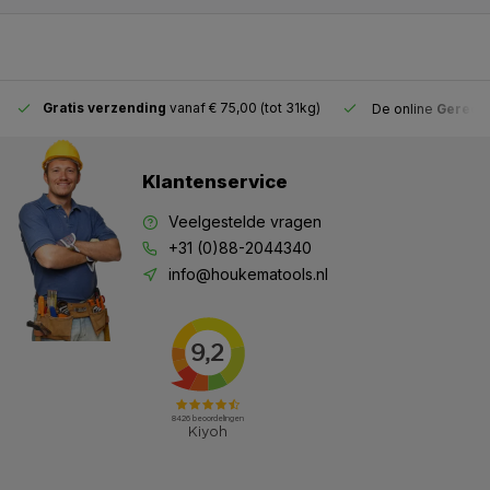
Gratis verzending
vanaf € 75,00 (tot 31kg)
De online
Gereeds
Klantenservice
Veelgestelde vragen
+31 (0)88-2044340
info@houkematools.nl