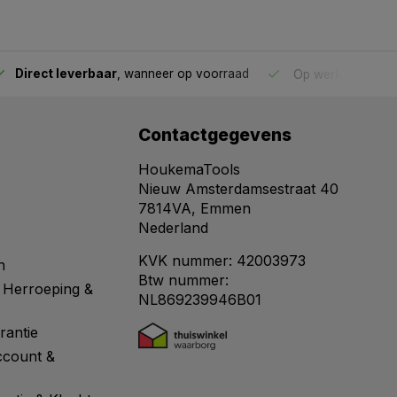
Direct leverbaar
, wanneer op voorraad
Op werkdagen voo
Contactgegevens
HoukemaTools
Nieuw Amsterdamsestraat 40
7814VA, Emmen
Nederland
KVK nummer: 42003973
n
Btw nummer:
 Herroeping &
NL869239946B01
rantie
ccount &