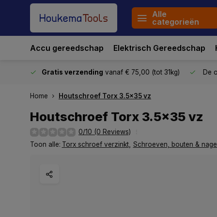
Alle
categorieën
Accu gereedschap
Elektrisch Gereedschap
stuurd
Gratis verzending
vanaf € 75,00 (tot 31kg)
De o
Home
Houtschroef Torx 3.5x35 vz
Houtschroef Torx 3.5x35 vz
0/10 (0 Reviews)
Toon alle:
Torx schroef verzinkt
,
Schroeven, bouten & nage