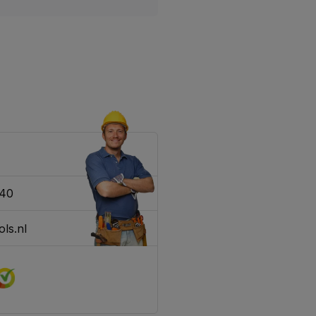
340
ls.nl