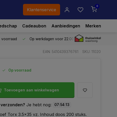
0
Klantenservice
edschap
Cadeaubon
Aanbiedingen
Merken
p voorraad
Op werkdagen voor 22.00 uur besteld,
vandaag ve
EAN: 5410439376761
SKU: 11020
Op voorraad
Toevoegen aan winkelwagen
 verzonden?
Je hebt nog:
07
:
54
:
12
ef Torx 3.5x35 vz. Inhoud doos 200 stuks.