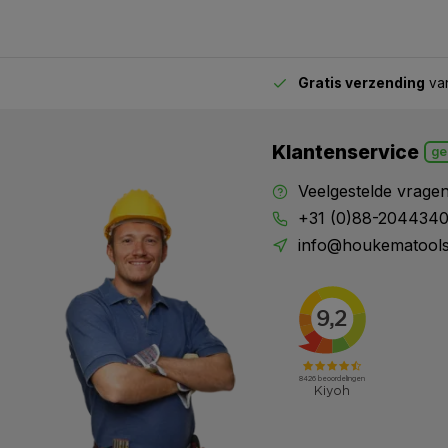
Gratis verzending
van
2.00 uur besteld,
vandaag verstuurd
Klantenservice
ge
Veelgestelde vrage
+31 (0)88-204434
info@houkematools
X