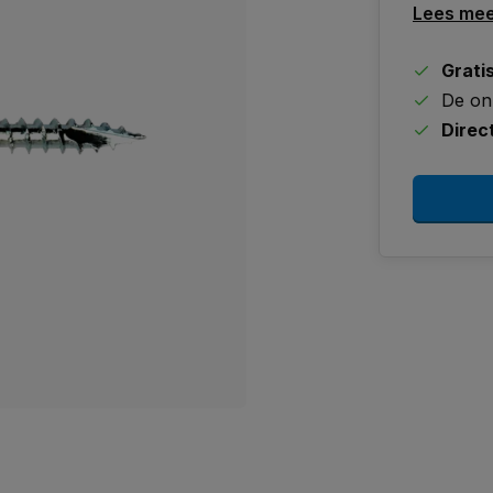
Lees me
Grati
De on
Direc