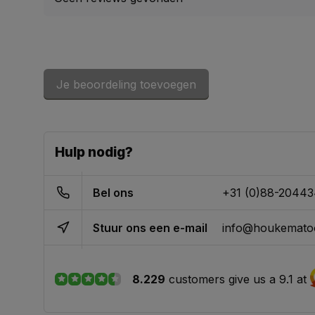
Je beoordeling toevoegen
Hulp nodig?
Bel ons
+31 (0)88-2044
Stuur ons een e-mail
info@houkematoo
8.229
customers give us a 9.1 at