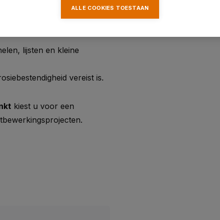
ALLE COOKIES TOESTAAN
len, lijsten en kleine
siebestendigheid vereist is.
nkt
kiest u voor een
tbewerkingsprojecten.