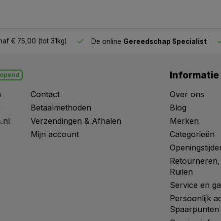
af € 75,00 (tot 31kg)
De online
Gereedschap Specialist
Informatie
opend
n
Contact
Over ons
0
Betaalmethoden
Blog
.nl
Verzendingen & Afhalen
Merken
Mijn account
Categorieën
Openingstijde
Retourneren,
Ruilen
Service en ga
Persoonlijk a
Spaarpunten