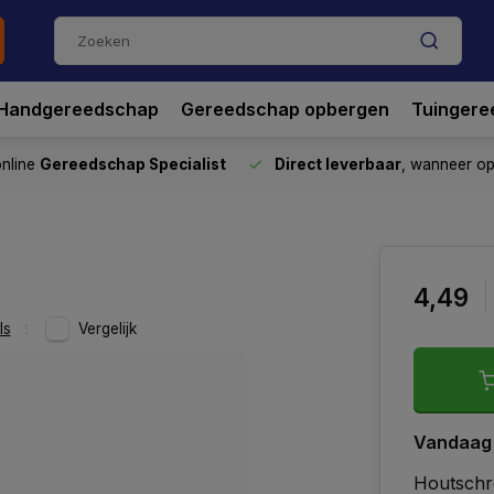
Handgereedschap
Gereedschap opbergen
Tuingere
nline
Gereedschap Specialist
Direct leverbaar
, wanneer o
4,49
ls
Vergelijk
Vandaag
Houtschro