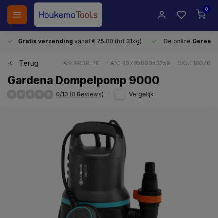
0
Gratis verzending
vanaf € 75,00 (tot 31kg)
De online
Gereeds
Terug
Art: 9030-20
EAN: 4078500053259
SKU: 18070
Gardena Dompelpomp 9000
0/10 (0 Reviews)
Vergelijk