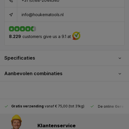
+31 (0)88-2044340
info@houkematools.nl
8.229
customers give us a 9.1 at
Specificaties
Aanbevolen combinaties
Gratis verzending
vanaf € 75,00 (tot 31kg)
De online
Gereeds
Klantenservice