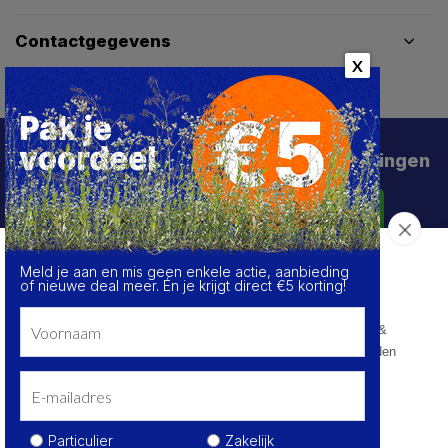
Contactgegevens
X
Schrijf je in voor de beste deals en kortingen
Abonneer
Meld je aan en mis geen enkele actie, aanbieding
Over de cookies op deze website
of nieuwe deal meer. Én je krijgt direct €5 korting!
We maken gebruik van cookies om gegevens m.b.t. de
prestaties en het gebruik van deze website te verzamelen &
analyseren, om sociale netwerkfunctionaliteiten aan te bieden
en onze content & advertenties te verbeteren en
personaliseren.
© HoukemaTools
Kom meer te weten
Privacy Policy
Algemene voorwaarden
Sitemap
Particulier
Zakelijk