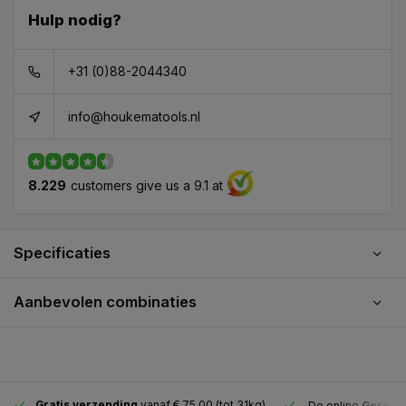
Hulp nodig?
+31 (0)88-2044340
info@houkematools.nl
8.229
customers give us a 9.1 at
Specificaties
Aanbevolen combinaties
Gratis verzending
vanaf € 75,00 (tot 31kg)
De online
Gereeds