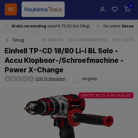
0
Gratis verzending
vanaf € 75,00 (tot 31kg)
De online
Gereeds
Terug
Art: 4514305
EAN: 4006825672183
SKU: 20475
Einhell TP-CD 18/80 Li-i BL Solo -
Accu Klopboor-/Schroefmachine -
Power X-Change
0/10 (0 Reviews)
Vergelijk
GRATIS ACCU 4 AH SEALED