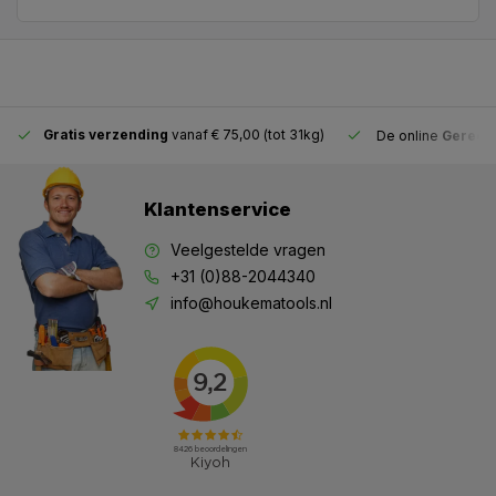
Gratis verzending
vanaf € 75,00 (tot 31kg)
De online
Gereeds
Klantenservice
Veelgestelde vragen
+31 (0)88-2044340
info@houkematools.nl