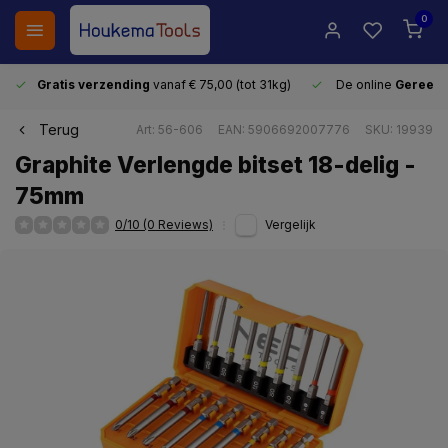
0
Gratis verzending
vanaf € 75,00 (tot 31kg)
De online
Gereeds
Terug
Art: 56-606
EAN: 5906692007776
SKU: 19939
Graphite Verlengde bitset 18-delig -
75mm
0/10 (0 Reviews)
Vergelijk