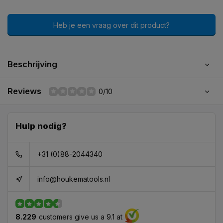
Heb je een vraag over dit product?
Beschrijving
Reviews
0/10
Hulp nodig?
+31 (0)88-2044340
info@houkematools.nl
8.229
customers give us a 9.1 at