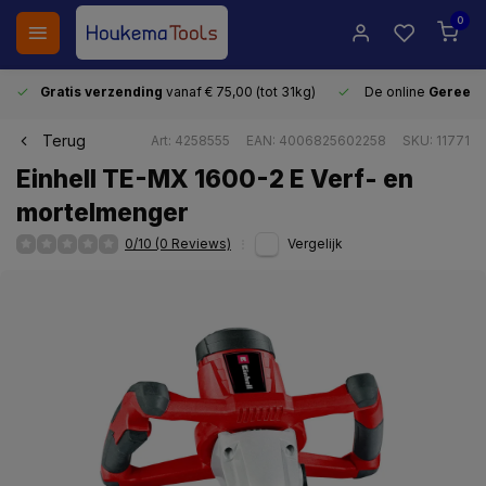
0
Gratis verzending
vanaf € 75,00 (tot 31kg)
De online
Gereeds
Terug
Art: 4258555
EAN: 4006825602258
SKU: 11771
Einhell TE-MX 1600-2 E Verf- en
mortelmenger
0/10 (0 Reviews)
Vergelijk