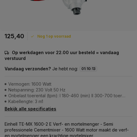
125,40
Nog 1 op voorraad
Op werkdagen voor 22.00 uur besteld = vandaag
verstuurd
Vandaag verzonden?
Je hebt nog:
01
:
10
:
12
Vermogen: 1600 Watt
Netspanning: 230 Volt 50 Hz
Onbelast toerental (tpm): I 180-460 (min) II 300-700 toeren/min
Kabellengte: 3 m1
Bekijk alle specificaties
Einhell TE-MX 1600-2 E Verf- en mortelmenger - Semi
professionele Cementmixer - 1600 Watt motor maakt de verf-
en mortelmenger een krachtige mortelmixer.