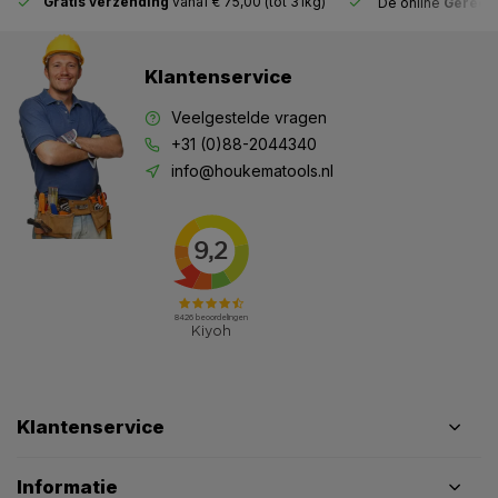
Gratis verzending
vanaf € 75,00 (tot 31kg)
De online
Gereeds
Klantenservice
Veelgestelde vragen
+31 (0)88-2044340
info@houkematools.nl
Klantenservice
Informatie