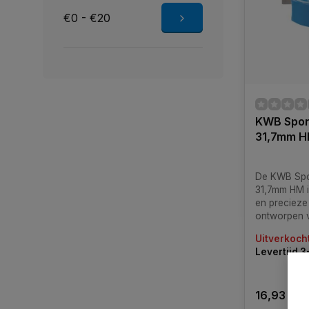
€0 - €20
KWB Spon
31,7mm 
De KWB Spo
31,7mm HM i
en precieze 
ontworpen 
van sponnin
Uitverkoch
houtsoorten
Levertijd 
16,93