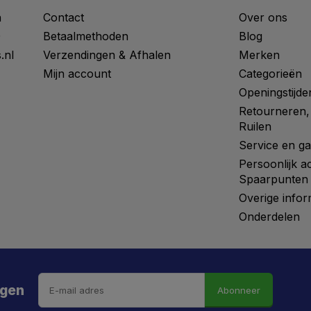
n
Contact
Over ons
0
Betaalmethoden
Blog
.nl
Verzendingen & Afhalen
Merken
Mijn account
Categorieën
Openingstijde
Retourneren,
Ruilen
Service en ga
Persoonlijk a
Spaarpunten
Overige infor
Onderdelen
ngen
Abonneer
 hebt de weg vrij gemaaid naar €5 korting!