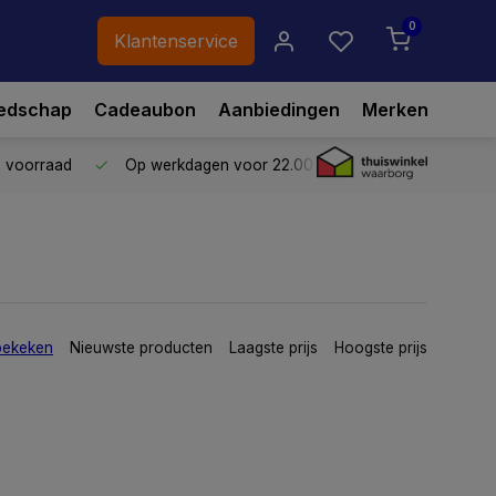
0
Klantenservice
edschap
Cadeaubon
Aanbiedingen
Merken
p voorraad
Op werkdagen voor 22.00 uur besteld,
vandaag ve
bekeken
Nieuwste producten
Laagste prijs
Hoogste prijs