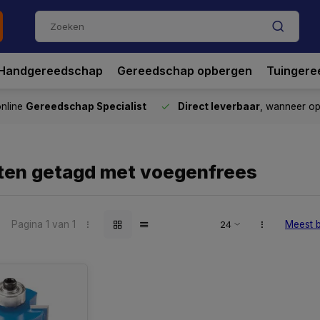
Handgereedschap
Gereedschap opbergen
Tuingere
nline
Gereedschap Specialist
Direct leverbaar
, wanneer o
ten getagd met voegenfrees
Pagina 1 van 1
Meest 