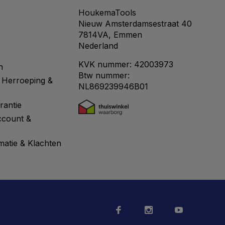
HoukemaTools
Nieuw Amsterdamsestraat 40
7814VA, Emmen
Nederland
KVK nummer: 42003973
n
Btw nummer:
 Herroeping &
NL869239946B01
rantie
ccount &
matie & Klachten