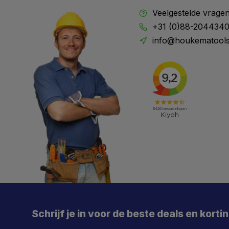
Veelgestelde vrage
+31 (0)88-204434
info@houkematools
X
Meld je aan en mis geen enkele actie, aanbieding
of nieuwe deal meer. Én je krijgt direct €5 korting!
Schrijf je in voor de beste deals en korti
Je