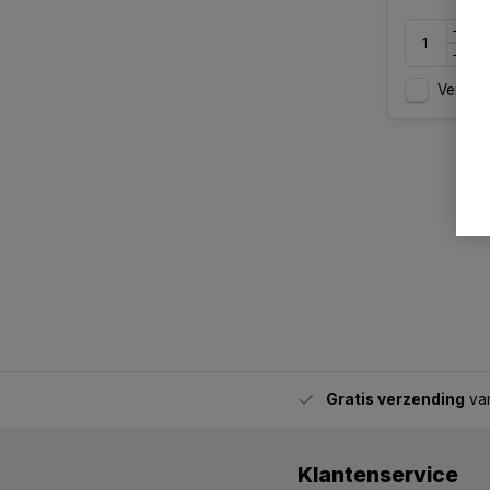
Vergelij
Gratis verzending
van
2.00 uur besteld,
vandaag verstuurd
Klantenservice