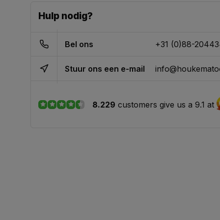
Hulp nodig?
Bel ons
+31 (0)88-2044
Stuur ons een e-mail
info@houkematoo
8.229
customers give us a 9.1 at