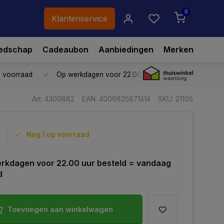
0
Klantenservice
edschap
Cadeaubon
Aanbiedingen
Merken
p voorraad
Op werkdagen voor 22.00 uur besteld,
vandaag ve
Art: 4300882
EAN: 4006825671414
SKU: 21105
Nog 1 op voorraad
rkdagen voor 22.00 uur besteld = vandaag
d
Toevoegen aan winkelwagen