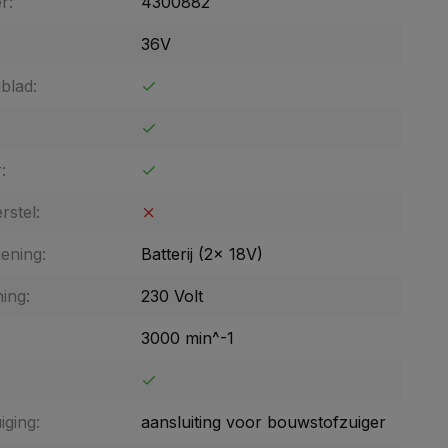
r:
4300882
36V
blad:
:
rstel:
ening:
Batterij (2x 18V)
ing:
230 Volt
3000 min^-1
iging:
aansluiting voor bouwstofzuiger