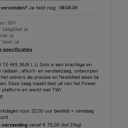
 verzonden?
Je hebt nog:
08
:
04
:
38
en: 36V
f zaagblad: ja
tie: ja
 laser: ja
le specificaties
l TE-MS 36/8 L Li Solo is een krachtige en
ge radiaal-, afkort- en verstekzaag, ontworpen
et-zelvers die precisie en flexibiliteit eisen bij
en. Deze zaag maakt deel uit van het Power
 platform en werkt met TWI
er
rkdagen voor 22.00 uur besteld = vandaag
uurd
s verzending
vanaf € 75,00 (tot 31kg)