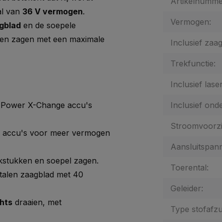
Artikelnumme
al van
36 V vermogen
.
Vermogen:
gblad
en de soepele
kken zagen met een maximale
Inclusief zaag
Trekfunctie:
Inclusief laser
e Power X-Change accu's
Inclusief onde
Stroomvoorzi
 accu's voor meer vermogen
Aansluitspann
kstukken en soepel zagen.
Toerental:
alen zaagblad met 40
Geleider:
chts
draaien, met
Type stofafzu