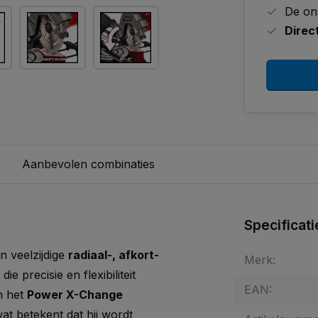
De on
Direc
s
Aanbevolen combinaties
Specificati
n veelzijdige
radiaal-, afkort-
Merk:
e precisie en flexibiliteit
EAN:
n het
Power X-Change
wat betekent dat hij wordt