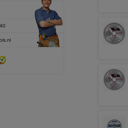
340
ls.nl