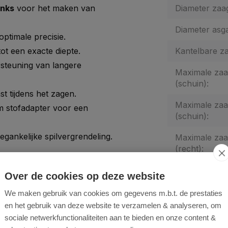
inks
voor het maken van
Diameter zaa
Diameter asga
optimale precisie.
t een exacte diepte.
Kantelbare z
steuning van langere
Maximale zaa
(schuin):
t tijdens het zagen.
Maximale zaa
m stofadapter voor een
(schuin):
gankelijke spilvergrendeling.
Maximale zaa
(recht):
Maximale zaa
Over de cookies op deze website
(recht):
We maken gebruik van cookies om gegevens m.b.t. de prestaties
Tafelverbredi
en het gebruik van deze website te verzamelen & analyseren, om
sociale netwerkfunctionaliteiten aan te bieden en onze content &
Geschikt voor