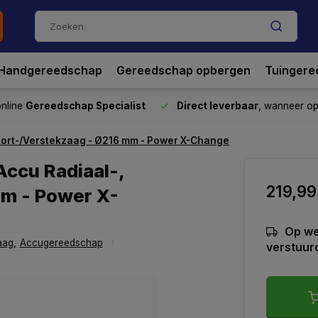
Handgereedschap
Gereedschap opbergen
Tuingere
nline
Gereedschap Specialist
Direct leverbaar
, wanneer o
Afkort-/Verstekzaag - Ø216 mm - Power X-Change
 Accu Radiaal-,
219,99
mm - Power X-
Op we
aag
,
Accugereedschap
verstuur