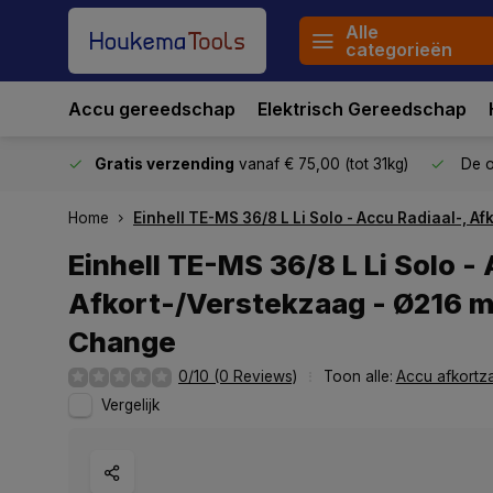
Alle
categorieën
Accu gereedschap
Elektrisch Gereedschap
stuurd
Gratis verzending
vanaf € 75,00 (tot 31kg)
De o
Home
Einhell TE-MS 36/8 L Li Solo - Accu Radiaal-, 
Einhell TE-MS 36/8 L Li Solo -
Afkort-/Verstekzaag - Ø216 
Change
0/10 (0 Reviews)
Toon alle:
Accu afkortz
Vergelijk