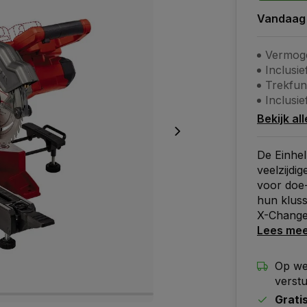
Vandaag
Vermog
Inclusie
Trekfunc
Inclusief
Bekijk al
De Einhel
veelzijdi
voor doe-h
hun kluss
X-Change
Lees me
Op we
verst
Grati