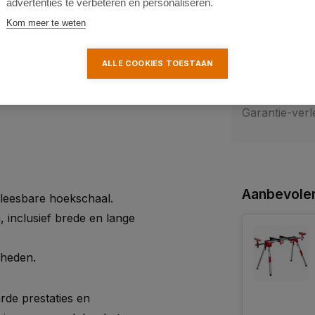
advertenties te verbeteren en personaliseren.
Gewicht:
Kom meer te weten
SKU:
ALLE COOKIES TOESTAAN
Fabrieksgaran
Garantie-verl
Aanbevolen
fleesbare hoekschaal.
 inclusief brede en lange
kheden.
de prestaties en