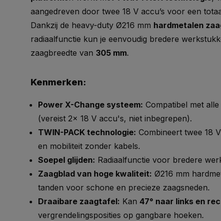
aangedreven door twee 18 V accu’s voor een tota
Dankzij de heavy-duty Ø216 mm
hardmetalen zaa
radiaalfunctie kun je eenvoudig bredere werkstu
zaagbreedte van
305 mm
.
Kenmerken:
Power X-Change systeem:
Compatibel met all
(vereist 2x 18 V accu's, niet inbegrepen).
TWIN-PACK technologie:
Combineert twee 18 V
en mobiliteit zonder kabels.
Soepel glijden:
Radiaalfunctie voor bredere wer
Zaagblad van hoge kwaliteit:
Ø216 mm hardmet
tanden voor schone en precieze zaagsneden.
Draaibare zaagtafel:
Kan
47° naar links en re
vergrendelingsposities op gangbare hoeken.