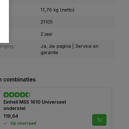
11,76 kg (netto)
21105
tie:
2 jaar
enging:
Ja, zie pagina | Service en
garantie
 combinaties
Einhell MSS 1610 Universeel
onderstel
119,64
Op voorraad