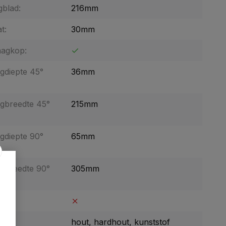
gblad:
216mm
t:
30mm
aagkop:
gdiepte 45°
36mm
gbreedte 45°
215mm
gdiepte 90°
65mm
gbreedte 90°
305mm
ng:
:
hout, hardhout, kunststof