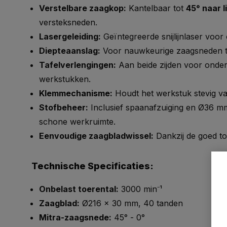
Verstelbare zaagkop:
Kantelbaar tot
45° naar l
versteksneden.
Lasergeleiding:
Geïntegreerde snijlijnlaser voor 
Diepteaanslag:
Voor nauwkeurige zaagsneden to
Tafelverlengingen:
Aan beide zijden voor onder
werkstukken.
Klemmechanisme:
Houdt het werkstuk stevig vas
Stofbeheer:
Inclusief spaanafzuiging en Ø36 m
schone werkruimte.
Eenvoudige zaagbladwissel:
Dankzij de goed toe
Technische Specificaties:
Onbelast toerental:
3000 min⁻¹
Zaagblad:
Ø216 x 30 mm, 40 tanden
Mitra-zaagsnede:
45° - 0°