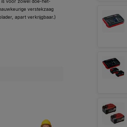
e is voor zowel doe-het-
 nauwkeurige verstekzaag
ader, apart verkrijgbaar.)