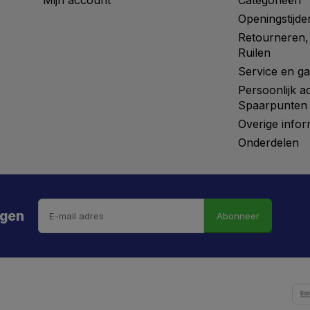
Mijn account
Categorieën
Openingstijde
Retourneren,
Ruilen
Service en ga
Persoonlijk a
Spaarpunten
Overige infor
Onderdelen
ngen
Abonneer
 hebt de weg vrij gemaaid naar €5 korting!
kortingscode is onderweg naar je mailbox.