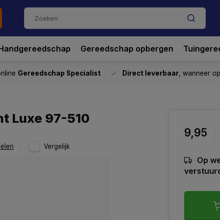
Handgereedschap
Gereedschap opbergen
Tuingere
nline
Gereedschap Specialist
Direct leverbaar
, wanneer o
nt Luxe 97-510
9,95
elen
Vergelijk
Op we
verstuur