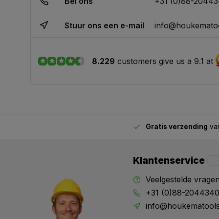
Bel ons
+31 (0)88-2044
Stuur ons een e-mail
info@houkematoo
8.229
customers give us a 9.1 at
Gratis verzending
van
2.00 uur besteld,
vandaag verstuurd
Klantenservice
Veelgestelde vrage
+31 (0)88-204434
info@houkematools
X