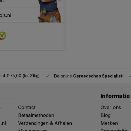
340
ls.nl
af € 75,00 (tot 31kg)
De online
Gereedschap Specialist
Informatie
n
Contact
Over ons
0
Betaalmethoden
Blog
.nl
Verzendingen & Afhalen
Merken