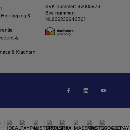
KVK nummer: 42003973
n
Btw nummer:
 Herroeping &
NL869239946B01
rantie
ccount &
matie & Klachten