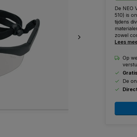
De NEO Ve
510) is 
tijdens d
materiale
zowel com
Lees me
Op we
verst
Grati
De on
Direc