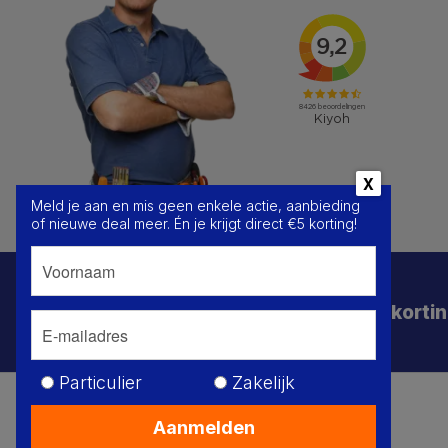
Meld je aan en mis geen enkele actie, aanbieding
of nieuwe deal meer. Én je krijgt direct €5 korting!
Schrijf je in voor de beste deals en korti
Particulier
Zakelijk
Je
Privacy Policy
Algemene voorwaarden
Sitemap
SPAARPUNTEN
Aanmelden
De 
© HoukemaTools