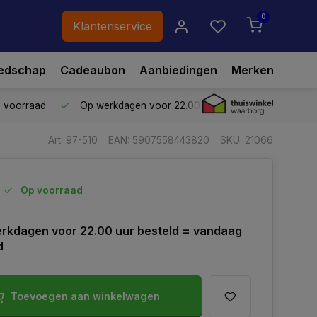
0
Klantenservice
edschap
Cadeaubon
Aanbiedingen
Merken
p voorraad
Op werkdagen voor 22.00 uur besteld,
vandaag ve
Art: 97-510
EAN: 5907558443820
SKU: 21066
Op voorraad
rkdagen voor 22.00 uur besteld = vandaag
d
Toevoegen aan winkelwagen