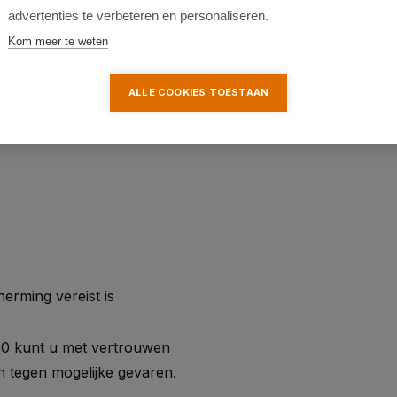
duct garandeert.
advertenties te verbeteren en personaliseren.
Kom meer te weten
ALLE COOKIES TOESTAAN
rming vereist is
10 kunt u met vertrouwen
 tegen mogelijke gevaren.