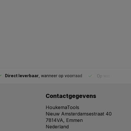
Direct leverbaar
, wanneer op voorraad
Op werkdagen voo
Contactgegevens
HoukemaTools
Nieuw Amsterdamsestraat 40
7814VA, Emmen
Nederland