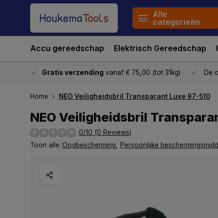
Alle
categorieën
Accu gereedschap
Elektrisch Gereedschap
stuurd
Gratis verzending
vanaf € 75,00 (tot 31kg)
De o
Home
NEO Veiligheidsbril Transparant Luxe 97-510
NEO Veiligheidsbril Transpara
0/10 (0 Reviews)
Toon alle:
Oogbescherming
,
Persoonlijke beschermingsmidd