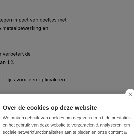
egen impact van deeltjes met
ge metaalbewerking en
 verbetert de
an 1.2.
pootjes voor een optimale en
 voor hoog draagcomfort
Over de cookies op deze website
We maken gebruik van cookies om gegevens m.b.t. de prestaties
en het gebruik van deze website te verzamelen & analyseren, om
Europese veiligheidsnormen,
sociale netwerkfunctionaliteiten aan te bieden en onze content &