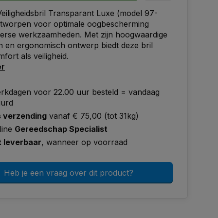
iligheidsbril Transparant Luxe (model 97-
ontworpen voor optimale oogbescherming
iverse werkzaamheden. Met zijn hoogwaardige
n en ergonomisch ontwerp biedt deze bril
fort als veiligheid.
er
rkdagen voor 22.00 uur besteld = vandaag
uurd
s verzending
vanaf € 75,00 (tot 31kg)
line
Gereedschap Specialist
t leverbaar
, wanneer op voorraad
Heb je een vraag over dit product?