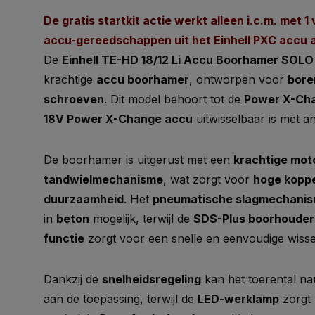
De gratis startkit actie werkt alleen i.c.m. met
accu-gereedschappen uit het Einhell PXC accu 
De
Einhell TE-HD 18/12 Li Accu Boorhamer SOLO
krachtige
accu boorhamer
, ontworpen voor
bore
schroeven
. Dit model behoort tot de
Power X-Ch
18V Power X-Change accu
uitwisselbaar is met a
De boorhamer is uitgerust met een
krachtige mot
tandwielmechanisme
, wat zorgt voor
hoge koppe
duurzaamheid
. Het
pneumatische slagmechani
in
beton
mogelijk, terwijl de
SDS-Plus boorhouder
functie
zorgt voor een snelle en eenvoudige wisse
Dankzij de
snelheidsregeling
kan het toerental n
aan de toepassing, terwijl de
LED-werklamp
zorgt 