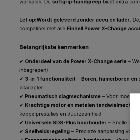
werkplek. De
softgrip-handgreep
biedt extra comf
Let op:
Wordt geleverd zonder accu en lader
. De
compatibel met alle
Einhell Power X-Change accu
Belangrijkste kenmerken
✔
Onderdeel van de Power X-Change serie
– We
inbegrepen)
✔
3-in-1 functionaliteit
–
Boren, hamerboren en
bitadapter
✔
Pneumatisch slagmechanisme
– Voor moeitelo
✔
Krachtige motor en metalen tandwielmechan
koppelprestaties en duurzaamheid
✔
Universele SDS-Plus boorhouder
– Snelle en e
✔
Snelheidsregeling
– Precieze aanpassing voor d