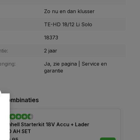
Zo nu en dan klusser
TE-HD 18/12 Li Solo
18373
tie:
2 jaar
enging:
Ja, zie pagina | Service en
garantie
 combinaties
Einhell Starterkit 18V Accu + Lader
4,0 AH SET
39,95