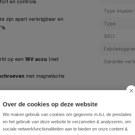
ort en controle.
Type klusser:
ze zijn apart verkrijgbaar en
Type:
's
.
SKU:
Fabrieksgaran
rkt op een
18V accu
(niet
Garantie-verl
 schroeven
met magnetische
os boren in beton
Aanbevolen
isme
– Voor hoge
Over de cookies op deze website
We maken gebruik van cookies om gegevens m.b.t. de prestaties
envoudige wissel van boren
en het gebruik van deze website te verzamelen & analyseren, om
elicate toepassingen
sociale netwerkfunctionaliteiten aan te bieden en onze content &