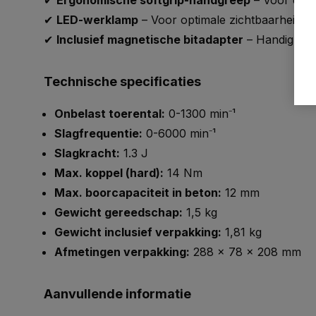
✔
Ergonomische softgrip-handgreep
– Voor een 
✔
LED-werklamp
– Voor optimale zichtbaarheid o
✔
Inclusief magnetische bitadapter
– Handig vo
Technische specificaties
Onbelast toerental:
0-1300 min⁻¹
Slagfrequentie:
0-6000 min⁻¹
Slagkracht:
1.3 J
Max. koppel (hard):
14 Nm
Max. boorcapaciteit in beton:
12 mm
Gewicht gereedschap:
1,5 kg
Gewicht inclusief verpakking:
1,81 kg
Afmetingen verpakking:
288 x 78 x 208 mm
Aanvullende informatie