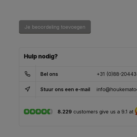
Je beoordeling toevoegen
Hulp nodig?
Bel ons
+31 (0)88-2044
Stuur ons een e-mail
info@houkematoo
8.229
customers give us a 9.1 at