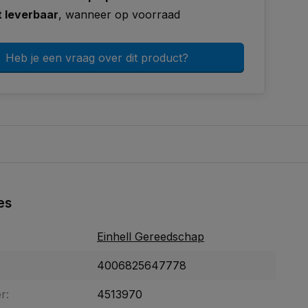
t leverbaar
, wanneer op voorraad
Heb je een vraag over dit product?
es
Einhell Gereedschap
4006825647778
r:
4513970