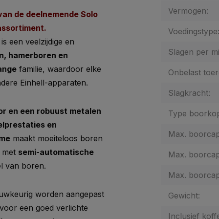
Vermogen:
 1 van de deelnemende Solo
assortiment
.
Voedingstype
is een veelzijdige en
Slagen per m
n, hamerboren en
ange
familie, waardoor elke
Onbelast toer
ndere Einhell-apparaten.
Slagkracht:
or en een robuust metalen
Type boorko
lprestaties en
Max. boorcapa
sme
maakt moeiteloos boren
met
semi-automatische
Max. boorcapa
l van boren.
Max. boorcapa
auwkeurig worden aangepast
Gewicht:
voor een goed verlichte
Inclusief koff