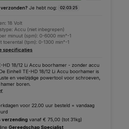
 verzonden?
Je hebt nog:
02
:
03
:
24
n: 18 Volt
stype: Accu (niet inbegrepen)
per minuut (spm): 0-6000 min^-1
t toerental (tpm): 0-1300 min^-1
le specificaties
TE-HD 18/12 Li Accu boorhamer - zonder accu
 De Einhell TE-HD 18/12 Li Accu boorhamer is
ste en veelzijdige powertool voor schroeven,
 hamer boren.
er
rkdagen voor 22.00 uur besteld = vandaag
uurd
s verzending
vanaf € 75,00 (tot 31kg)
line
Gereedschap Specialist