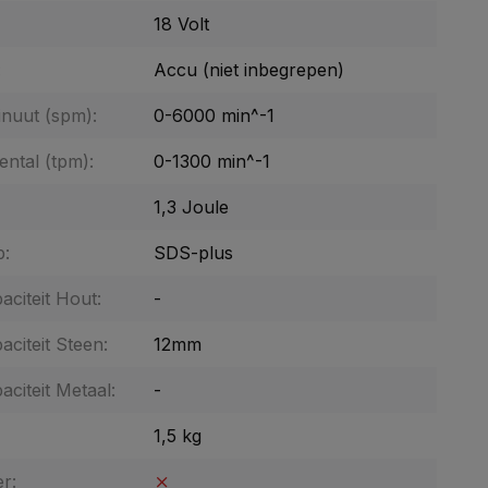
18 Volt
:
Accu (niet inbegrepen)
inuut (spm):
0-6000 min^-1
ental (tpm):
0-1300 min^-1
1,3 Joule
p:
SDS-plus
citeit Hout:
-
citeit Steen:
12mm
citeit Metaal:
-
1,5 kg
er: