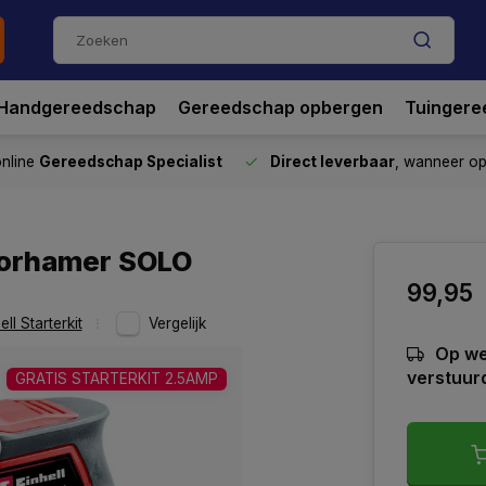
Handgereedschap
Gereedschap opbergen
Tuingere
nline
Gereedschap Specialist
Direct leverbaar
, wanneer o
boorhamer SOLO
99,95
ell Starterkit
Vergelijk
Op we
verstuur
GRATIS STARTERKIT 2.5AMP