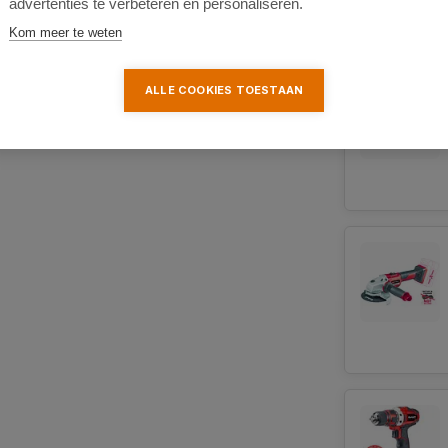
stevige en comfortabele grip
advertenties te verbeteren en personaliseren.
p de werkplek
Kom meer te weten
or schroefwerkzaamheden
ALLE COOKIES TOESTAAN