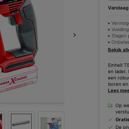
Vandaag
Vermoge
Voeding
Slagen 
Onbelas
Bekijk al
Einhell 
en lader.
een robuu
boren en
Lees me
Op we
verst
Grati
De on