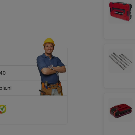
340
ls.nl