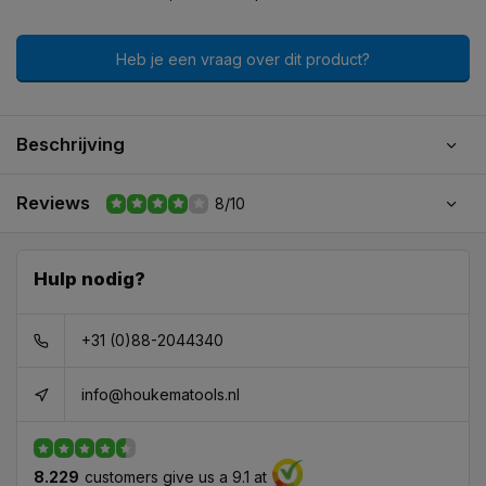
Heb je een vraag over dit product?
Beschrijving
Reviews
8/10
Hulp nodig?
+31 (0)88-2044340
info@houkematools.nl
8.229
customers give us a 9.1 at