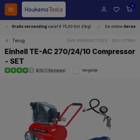
0
Gratis verzending
vanaf € 75,00 (tot 31kg)
De online
Gereeds
Terug
EAN: 9509495272523
SKU: 21798A
Einhell TE-AC 270/24/10 Compressor
- SET
8/10 (1 Reviews)
Vergelijk