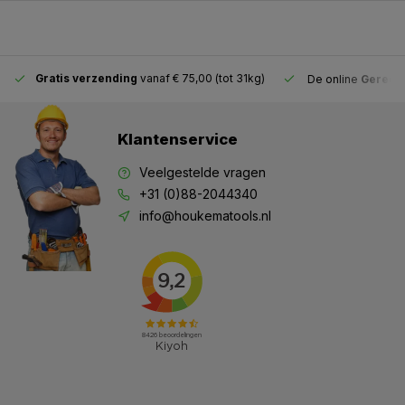
Gratis verzending
vanaf € 75,00 (tot 31kg)
De online
Gereeds
Klantenservice
Veelgestelde vragen
+31 (0)88-2044340
info@houkematools.nl