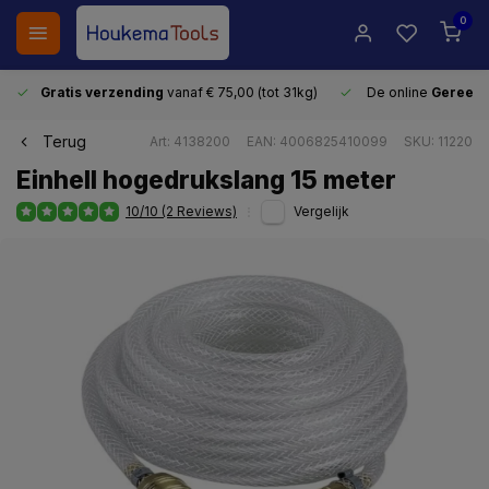
0
Gratis verzending
vanaf € 75,00 (tot 31kg)
De online
Gereeds
Terug
Art: 4138200
EAN: 4006825410099
SKU: 11220
Einhell hogedrukslang 15 meter
10/10 (2 Reviews)
Vergelijk