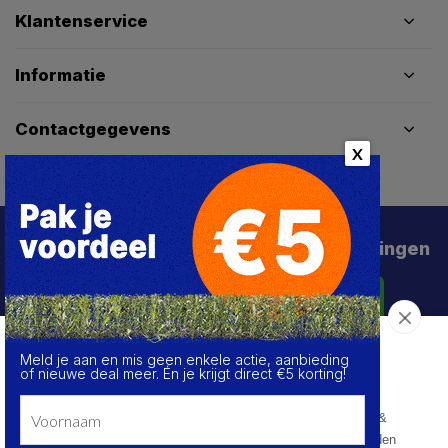
Klantenservice
Informatie
Contactgegevens
X
Schrijf je in voor de beste deals en kortingen
Abonneer
Meld je aan en mis geen enkele actie, aanbieding
Over de cookies op deze website
of nieuwe deal meer. Én je krijgt direct €5 korting!
We maken gebruik van cookies om gegevens m.b.t. de
prestaties en het gebruik van deze website te verzamelen &
analyseren, om sociale netwerkfunctionaliteiten aan te bieden