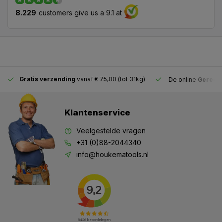
8.229
customers give us a 9.1 at
Gratis verzending
vanaf € 75,00 (tot 31kg)
De online
Gereeds
Klantenservice
Veelgestelde vragen
+31 (0)88-2044340
info@houkematools.nl