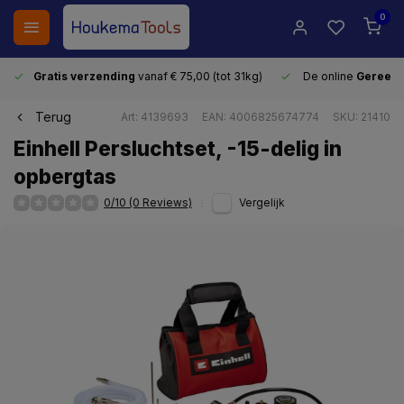
0
Gratis verzending
vanaf € 75,00 (tot 31kg)
De online
Gereeds
Terug
Art: 4139693
EAN: 4006825674774
SKU: 21410
Einhell Persluchtset, -15-delig in
opbergtas
0/10 (0 Reviews)
Vergelijk