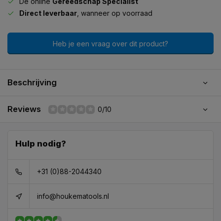
De online
Gereedschap Specialist
Direct leverbaar
, wanneer op voorraad
Heb je een vraag over dit product?
Beschrijving
Reviews
0/10
Hulp nodig?
+31 (0)88-2044340
info@houkematools.nl