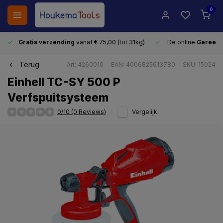
0
Gratis verzending
vanaf € 75,00 (tot 31kg)
De online
Gereeds
Terug
Art: 4260010
EAN: 4006825613780
SKU: 15024
Einhell TC-SY 500 P
Verfspuitsysteem
0/10 (0 Reviews)
Vergelijk