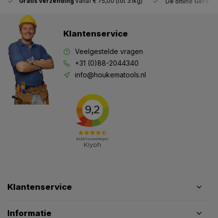
Gratis verzending
vanaf € 75,00 (tot 31kg)
De online
Gereeds
Klantenservice
Veelgestelde vragen
+31 (0)88-2044340
info@houkematools.nl
Klantenservice
Informatie