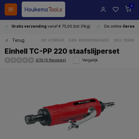
0
Gratis verzending
vanaf € 75,00 (tot 31kg)
De online
Gereeds
Terug
Art: 4138540
EAN: 4006825641400
SKU: 15996
Einhell TC-PP 220 staafslijperset
0/10 (0 Reviews)
Vergelijk