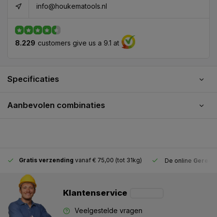
info@houkematools.nl
8.229
customers give us a 9.1 at
Specificaties
Aanbevolen combinaties
Gratis verzending
vanaf € 75,00 (tot 31kg)
De online
Gereeds
Klantenservice
Veelgestelde vragen