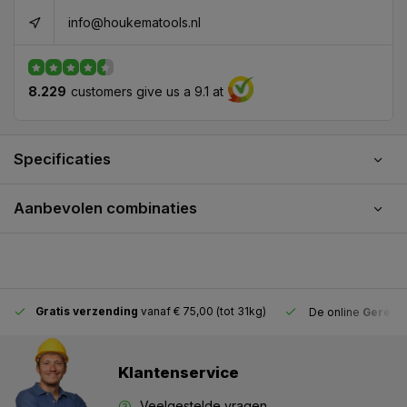
info@houkematools.nl
8.229
customers give us a 9.1 at
Specificaties
Aanbevolen combinaties
Gratis verzending
vanaf € 75,00 (tot 31kg)
De online
Gereeds
Klantenservice
Veelgestelde vragen