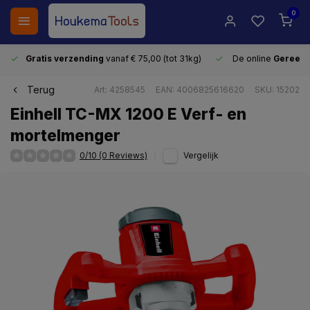
0
Gratis verzending
vanaf € 75,00 (tot 31kg)
De online
Gereeds
Terug
Art: 4258545
EAN: 4006825616620
SKU: 15202
Einhell TC-MX 1200 E Verf- en
mortelmenger
0/10 (0 Reviews)
Vergelijk