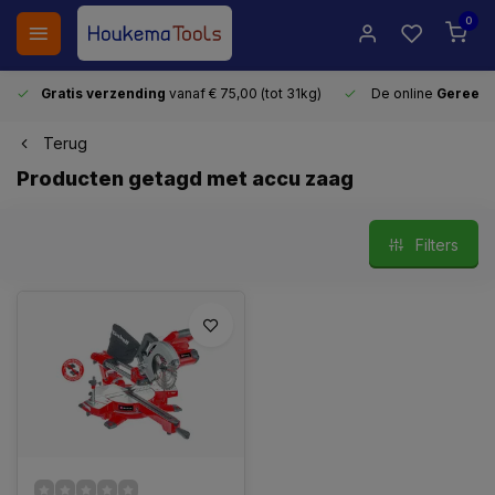
0
Gratis verzending
vanaf € 75,00 (tot 31kg)
De online
Gereeds
Terug
Producten getagd met accu zaag
Filters