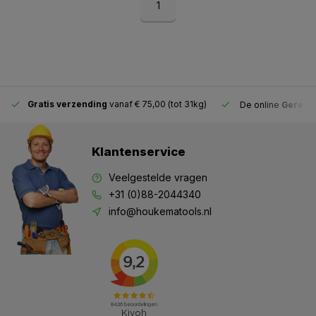
1
Gratis verzending
vanaf € 75,00 (tot 31kg)
De online
Gereeds
Klantenservice
Veelgestelde vragen
+31 (0)88-2044340
info@houkematools.nl