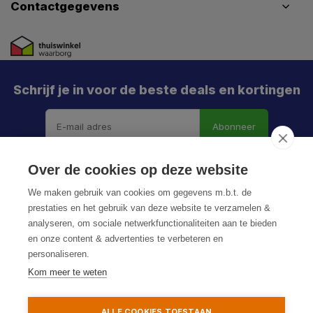
Contactgegevens
Schrijf je in voor de beste deals en kortingen
Abonneer
X
Meld je aan en mis geen enkele actie, aanbieding
Over de cookies op deze website
of nieuwe deal meer. Én je krijgt direct €5 korting!
We maken gebruik van cookies om gegevens m.b.t. de
prestaties en het gebruik van deze website te verzamelen &
analyseren, om sociale netwerkfunctionaliteiten aan te bieden
en onze content & advertenties te verbeteren en
Je h
personaliseren.
© HoukemaTools
De k
Kom meer te weten
Privacy Policy
Algemene voorwaarden
Sitemap
Particulier
Zakelijk
ALLE COOKIES TOESTAAN
Aanmelden