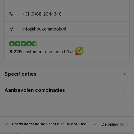
+31 (0)88-2044340
info@houkematools.nl
8.229
customers give us a 9.1 at
Specificaties
Aanbevolen combinaties
Gratis verzending
vanaf € 75,00 (tot 31kg)
De online
Gereeds