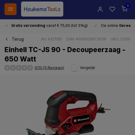
0
Gratis verzending
vanaf € 75,00 (tot 31kg)
De online
Gereeds
Terug
Art: 4321165
EAN: 4006825673036
SKU: 21250
Einhell TC-JS 90 - Decoupeerzaag -
650 Watt
0/10 (0 Reviews)
Vergelijk