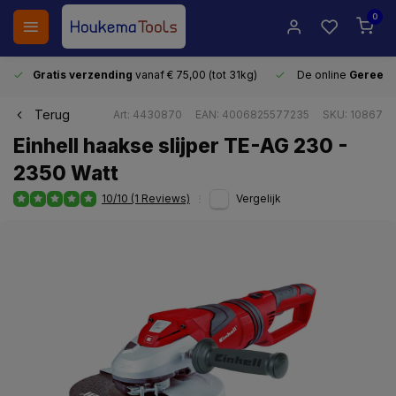
0
Gratis verzending
vanaf € 75,00 (tot 31kg)
De online
Gereeds
Terug
Art: 4430870
EAN: 4006825577235
SKU: 10867
Einhell haakse slijper TE-AG 230 -
2350 Watt
10/10 (1 Reviews)
Vergelijk