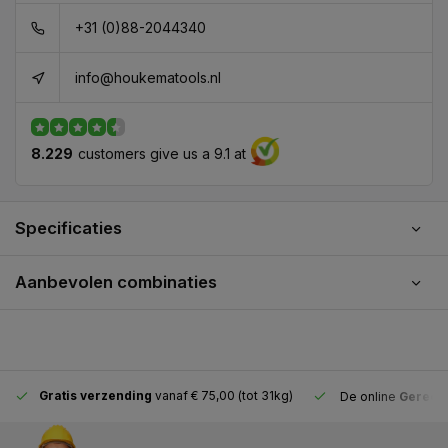
+31 (0)88-2044340
info@houkematools.nl
8.229
customers give us a 9.1 at
Specificaties
Aanbevolen combinaties
Gratis verzending
vanaf € 75,00 (tot 31kg)
De online
Gereeds