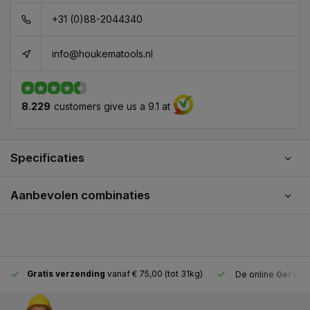
+31 (0)88-2044340
info@houkematools.nl
8.229
customers give us a 9.1 at
Specificaties
Aanbevolen combinaties
Gratis verzending
vanaf € 75,00 (tot 31kg)
De online
Gereeds