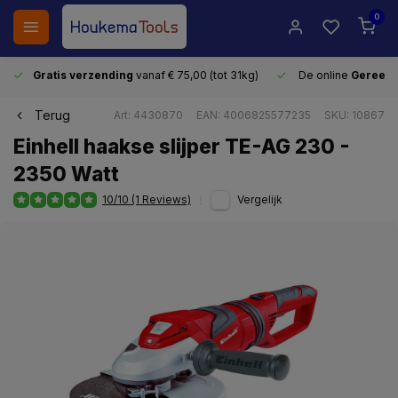
0
Gratis verzending
vanaf € 75,00 (tot 31kg)
De online
Gereeds
Terug
Art: 4430870
EAN: 4006825577235
SKU: 10867
Einhell haakse slijper TE-AG 230 -
2350 Watt
10/10 (1 Reviews)
Vergelijk