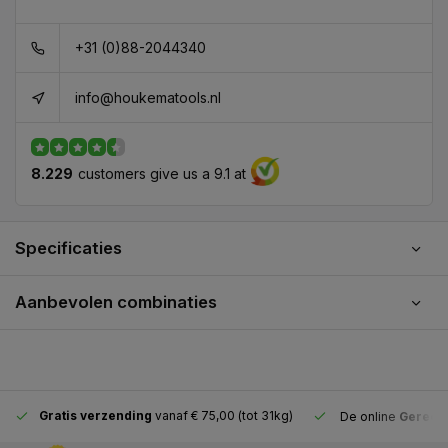
+31 (0)88-2044340
info@houkematools.nl
8.229
customers give us a 9.1 at
Specificaties
Aanbevolen combinaties
Gratis verzending
vanaf € 75,00 (tot 31kg)
De online
Gereeds