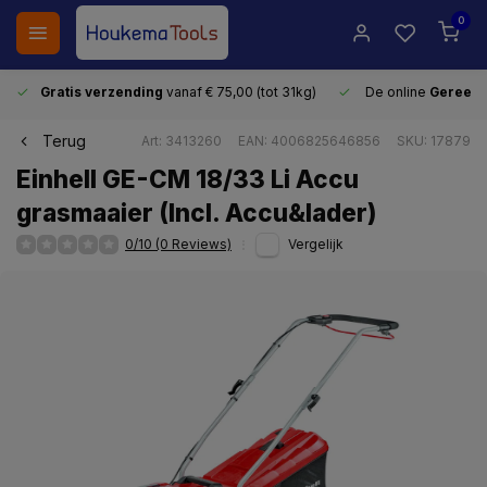
0
Gratis verzending
vanaf € 75,00 (tot 31kg)
De online
Gereeds
Terug
Art: 3413260
EAN: 4006825646856
SKU: 17879
Einhell GE-CM 18/33 Li Accu
grasmaaier (Incl. Accu&lader)
0/10 (0 Reviews)
Vergelijk