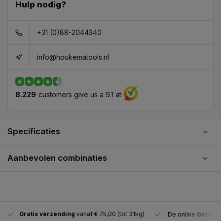
Hulp nodig?
+31 (0)88-2044340
info@houkematools.nl
8.229
customers give us a 9.1 at
Specificaties
Aanbevolen combinaties
Gratis verzending
vanaf € 75,00 (tot 31kg)
De online
Gereeds