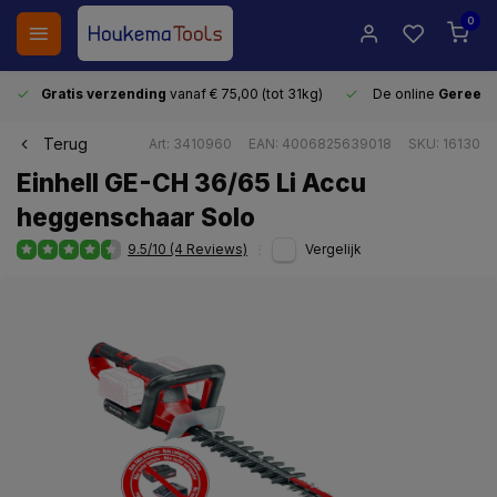
0
Gratis verzending
vanaf € 75,00 (tot 31kg)
De online
Gereeds
Terug
Art: 3410960
EAN: 4006825639018
SKU: 16130
Einhell GE-CH 36/65 Li Accu
heggenschaar Solo
9.5/10 (4 Reviews)
Vergelijk