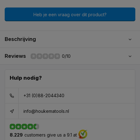
Heb je een vraag over dit product?
Beschrijving
Reviews
0/10
Hulp nodig?
+31 (0)88-2044340
info@houkematools.nl
8.229
customers give us a 9.1 at