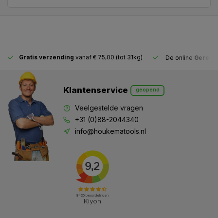
Gratis verzending
vanaf € 75,00 (tot 31kg)
De online
Gereeds
Klantenservice
geopend
Veelgestelde vragen
+31 (0)88-2044340
info@houkematools.nl