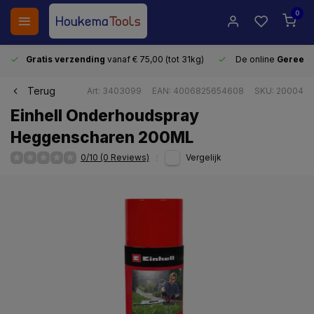
0
Gratis verzending
vanaf € 75,00 (tot 31kg)
De online
Gereeds
Terug
Art: 3403099
EAN: 4006825654608
SKU: 20004
Einhell Onderhoudspray
Heggenscharen 200ML
0/10 (0 Reviews)
Vergelijk